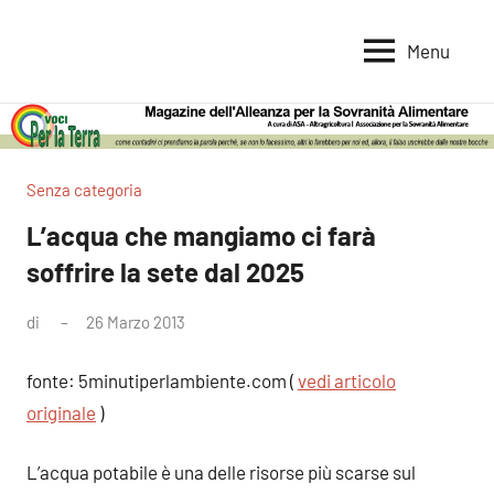
Vai
al
Menu
Voci
Magazine
contenuto
Alleanza
per
per
la
la
Sovranità
Terra
Senza categoria
Alimentare
L’acqua che mangiamo ci farà
soffrire la sete dal 2025
di
26 Marzo 2013
Nessun
commento
fonte: 5minutiperlambiente.com (
vedi articolo
originale
)
L’acqua potabile è una delle risorse più scarse sul