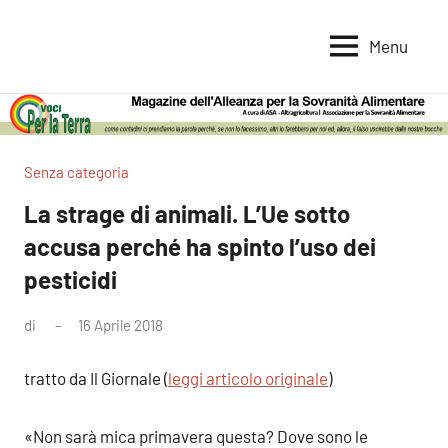
Vai
al
Menu
Voci
Magazine
contenuto
Alleanza
per
per
la
la
Sovranità
Terra
Senza categoria
Alimentare
La strage di animali. L’Ue sotto
accusa perché ha spinto l’uso dei
pesticidi
di
16 Aprile 2018
Nessun
commento
tratto da Il Giornale (
leggi articolo originale
)
«Non sarà mica primavera questa? Dove sono le