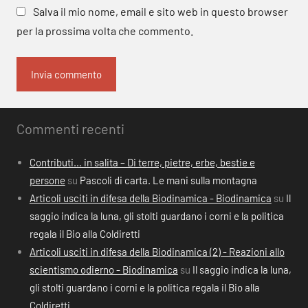
Salva il mio nome, email e sito web in questo browser
per la prossima volta che commento.
Commenti recenti
Contributi… in salita – Di terre, pietre, erbe, bestie e
persone
su
Pascoli di carta. Le mani sulla montagna
Articoli usciti in difesa della Biodinamica - Biodinamica
su
Il
saggio indica la luna, gli stolti guardano i corni e la politica
regala il Bio alla Coldiretti
Articoli usciti in difesa della Biodinamica (2) - Reazioni allo
scientismo odierno - Biodinamica
su
Il saggio indica la luna,
gli stolti guardano i corni e la politica regala il Bio alla
Coldiretti