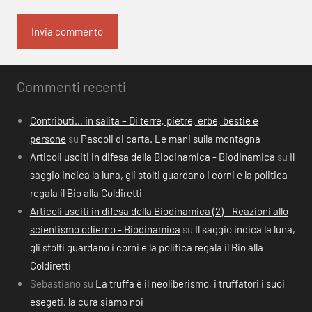
Commenti recenti
Contributi… in salita – Di terre, pietre, erbe, bestie e
persone
su
Pascoli di carta. Le mani sulla montagna
Articoli usciti in difesa della Biodinamica - Biodinamica
su
Il
saggio indica la luna, gli stolti guardano i corni e la politica
regala il Bio alla Coldiretti
Articoli usciti in difesa della Biodinamica (2) - Reazioni allo
scientismo odierno - Biodinamica
su
Il saggio indica la luna,
gli stolti guardano i corni e la politica regala il Bio alla
Coldiretti
Sebastiano
su
La truffa è il neoliberismo, i truffatori i suoi
esegeti, la cura siamo noi