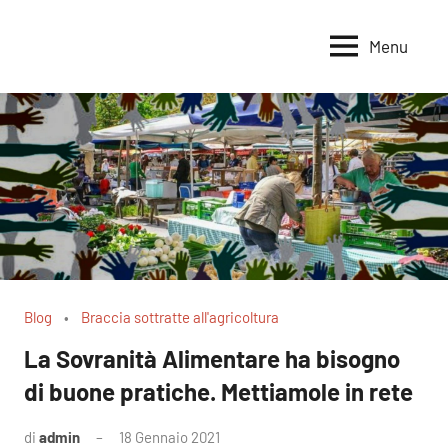
Vai
al
Menu
Voci
Magazine
contenuto
Alleanza
per
per
la
la
Sovranità
Terra
Alimentare
Blog
Braccia sottratte all'agricoltura
La Sovranità Alimentare ha bisogno
di buone pratiche. Mettiamole in rete
di
admin
18 Gennaio 2021
Nessun