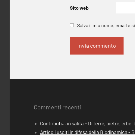
Sito web
Salva il mio nome, email e 
Commenti recenti
Contributi… in salita – Di terre, pietre, erbe
Articoli usciti in difesa della Biodinamica -