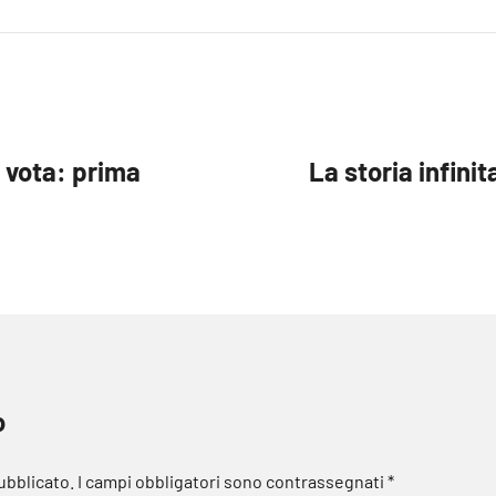
i vota: prima
La storia infinit
o
pubblicato.
I campi obbligatori sono contrassegnati
*