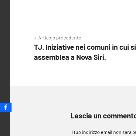
Navigazione
Articolo precedente
TJ. Iniziative nei comuni in cui s
articoli
assemblea a Nova Siri.
Lascia un comment
Il tuo indirizzo email non sarà 