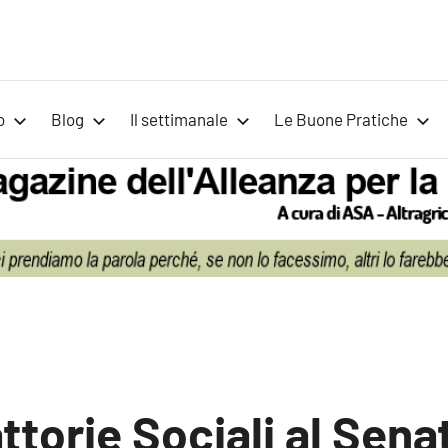
Voci
Magazine
Alleanza
per
per
o
Blog
Il settimanale
Le Buone Pratiche
la
la
Sovranità
Alimentare
Terra
ttorie Sociali al Sena