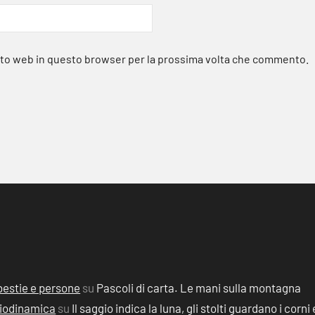
sito web in questo browser per la prossima volta che commento.
, bestie e persone
su
Pascoli di carta. Le mani sulla montagna
 Biodinamica
su
Il saggio indica la luna, gli stolti guardano i corni 