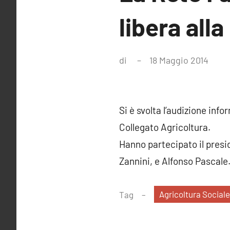
libera all
di
18 Maggio 2014
Ness
com
Si è svolta l’audizione inf
Collegato Agricoltura.
Hanno partecipato il presid
Zannini, e Alfonso Pascale
Agricoltura Social
Tag