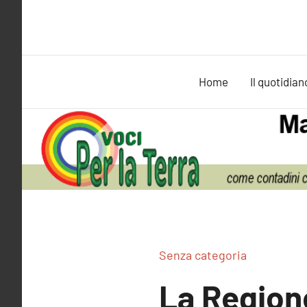
Vai
al
contenuto
Home
Il quotidian
Senza categoria
La Region