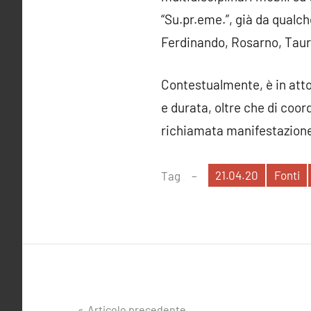
“Su.pr.eme.”, già da qualch
Ferdinando, Rosarno, Tauri
Contestualmente, è in atto
e durata, oltre che di coo
richiamata manifestazione 
21.04.20
Fonti
Tag
Articolo precedente