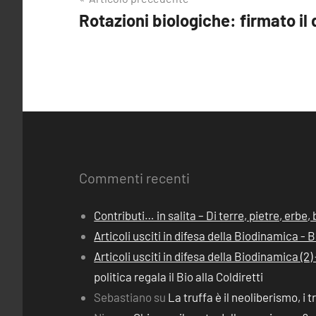
Navigazione
Rotazioni biologiche: firmato il
articoli
Commenti recenti
Contributi… in salita – Di terre, pietre, erbe
Articoli usciti in difesa della Biodinamica -
Articoli usciti in difesa della Biodinamica (
politica regala il Bio alla Coldiretti
Sebastiano
su
La truffa è il neoliberismo, i t