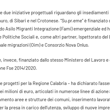
 le due iniziative progettuali riguardano gli insediamenti
auro, di Sibari e nel Crotonese. “Su.pr.eme” è finanziat
ndo Asilo Migranti Integrazione (Fami) emergenziale ed h
e Politiche Sociali e, come altri partner, Ispettorato del
ale migrazioni (Oim) e Consorzio Nova Onlus.
è, invece, finanziato dallo stesso Ministero del Lavoro e 
ione Fse 2014/2020.
ue progetti per la Regione Calabria – ha dichiarato l’ass
sei milioni di euro, articolati in numerose linee di azion
amento aree e strutture dei comuni, inserimento lavora
per la presa in carico dell’utenza, sviluppo di nuove impr