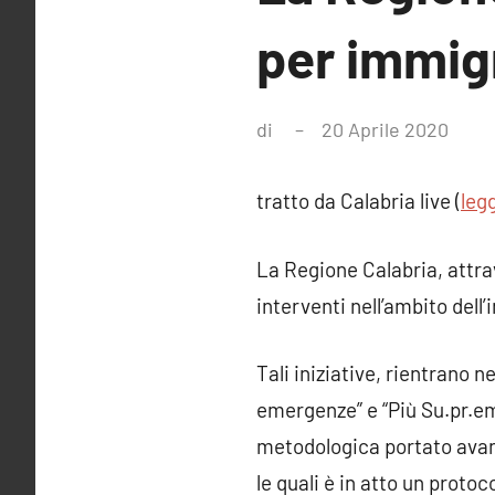
per immig
di
20 Aprile 2020
tratto da Calabria live (
legg
La Regione Calabria, attrav
interventi nell’ambito dell
Tali iniziative, rientrano 
emergenze” e “Più Su.pr.em
metodologica portato avanti
le quali è in atto un protoco