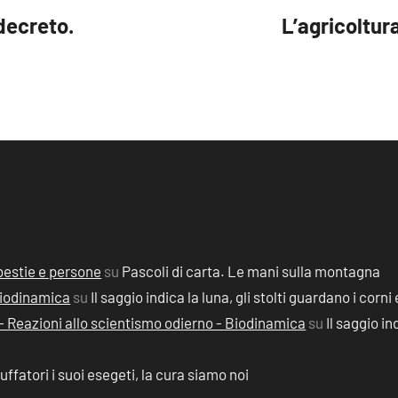
 decreto.
L’agricoltur
, bestie e persone
su
Pascoli di carta. Le mani sulla montagna
 Biodinamica
su
Il saggio indica la luna, gli stolti guardano i corni 
2) - Reazioni allo scientismo odierno - Biodinamica
su
Il saggio in
ruffatori i suoi esegeti, la cura siamo noi