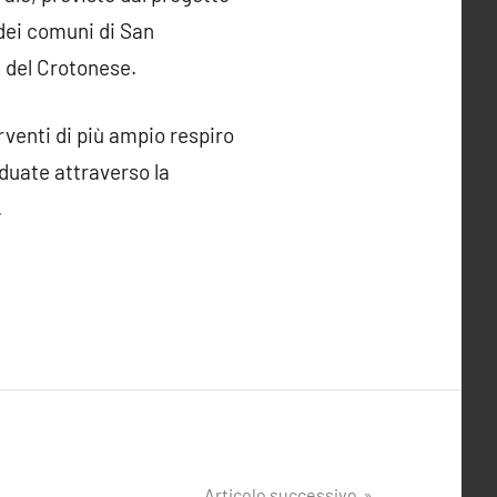
 dei comuni di San
e del Crotonese.
rventi di più ampio respiro
iduate attraverso la
.
Articolo successivo