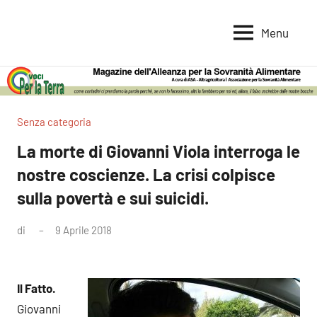
Vai
al
Menu
Voci
Magazine
contenuto
Alleanza
per
per
la
la
Sovranità
Terra
Senza categoria
Alimentare
La morte di Giovanni Viola interroga le
nostre coscienze. La crisi colpisce
sulla povertà e sui suicidi.
di
9 Aprile 2018
Nessun
commento
Il Fatto.
Giovanni