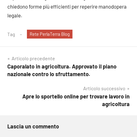
chiedono forme più efficienti per reperire manodopera
legale.
Rete PerlaTerra Blog
Tag
Navigazione
Articolo precedente
Caporalato in agricoltura. Approvato il piano
articoli
nazionale contro lo sfruttamento.
Articolo successivo
Apre lo sportello online per trovare lavoro in
agricoltura
Lascia un commento