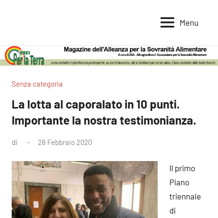
Vai
al
Menu
Voci
Magazine
contenuto
Alleanza
per
per
la
la
Sovranità
Terra
Senza categoria
Alimentare
La lotta al caporalato in 10 punti.
Importante la nostra testimonianza.
di
28 Febbraio 2020
Nessun
commento
Il primo
Piano
triennale
di