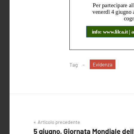
Evidenza
Tag
Navigazione
Articolo precedente
5 giugno, Giornata Mondiale del