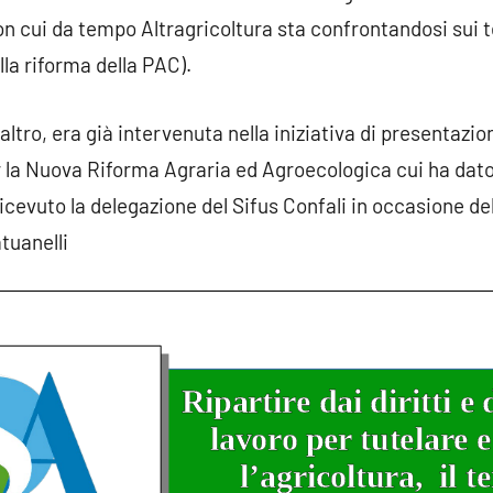
ui da tempo Altragricoltura sta confrontandosi sui tem
lla riforma della PAC).
altro, era già intervenuta nella iniziativa di presentazio
 la Nuova Riforma Agraria ed Agroecologica cui ha dato 
evuto la delegazione del Sifus Confali in occasione dell
atuanelli