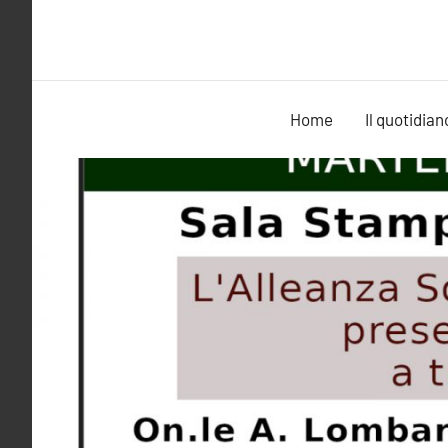
Vai
al
contenuto
Home
Il quotidian