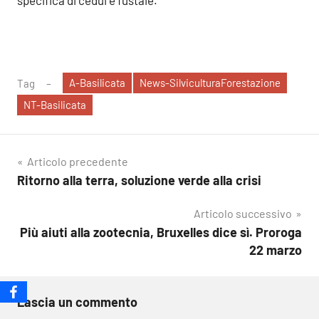
specifica di cedui e fustaie.
A-Basilicata
News-SilviculturaForestazione
Tag
NT-Basilicata
Navigazione
Articolo precedente
Ritorno alla terra, soluzione verde alla crisi
articoli
Articolo successivo
Più aiuti alla zootecnia, Bruxelles dice sì. Proroga
22 marzo
Lascia un commento