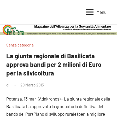
Vai
al
Menu
Voci
Magazine
contenuto
Alleanza
per
per
la
la
Sovranità
Terra
Senza categoria
Alimentare
La giunta regionale di Basilicata
approva bandi per 2 milioni di Euro
per la silvicoltura
di
20 Marzo 2013
Nessun
commento
Potenza, 13 mar. (Adnkronos) – La giunta regionale della
Basilicata ha approvato la graduatoria definitiva del
bando del Psr (Piano di sviluppo rurale) per la migliore