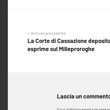
Navigazione
Articolo precedente
La Corte di Cassazione deposita
articoli
esprime sul Milleproroghe
Lascia un comment
Il tuo indirizzo email non sarà 