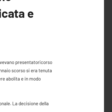
icata e
 avevano presentato
ricorso
ennaio scorso si era tenuta
ere abolita e in modo
onale. La decisione della