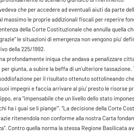
edeva che per accedere ad eventuali aiuti da parte dell
 massimo le proprie addizionali fiscali per reperire fon
 sentenza della Corte Costituzionale che annulla quella c
sgrazie” le situazioni di emergenza non vengono piu’ defi
ivo della 225/1992.
ma profondamente iniqua che andava a penalizzare cittadi
per giunta, a subire la beffa di un’ulteriore tassazione. 
disfazione per il risultato ottenuto sottolineando che
uoi impegni e faccia arrivare al piu’ presto le risorse 
lippo, era “impensabile che un livello dello stato imponess
‘chi ha i guai se li piange’”. “La decisione della Corte Cos
sgrazie ritenendola non conforme alla nostra Carta fond
za”. Contro quella norma la stessa Regione Basilicata av