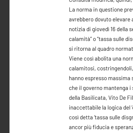
La norma in questione prev
avrebbero dovuto elevare al
notizia di giovedì 16 della
calamità” o “tassa sulle di
si ritorna al quadro normat
Viene così abolita una nor
calamitosi, costringendoli, 
hanno espresso massima sod
che il governo mantenga i s
della Basilicata, Vito De Fi
inaccettabile la logica del 
così detta ‘tassa sulle di
ancor più fiducia e speran