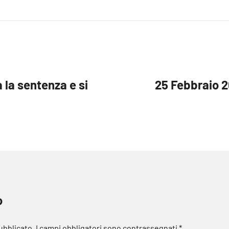
 la sentenza e si
25 Febbraio 2
o
pubblicato.
I campi obbligatori sono contrassegnati
*