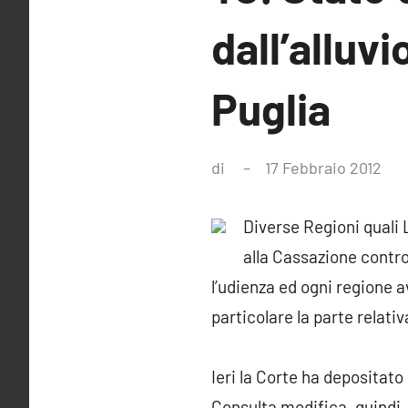
dall’alluvi
Puglia
di
17 Febbraio 2012
Ne
co
Diverse Regioni quali 
alla Cassazione contro
l’udienza ed ogni regione 
particolare la parte relativ
Ieri la Corte ha depositat
Consulta modifica, quindi,