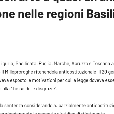
one nelle regioni Basil
ssun
mmento
Liguria, Basilicata, Puglia, Marche, Abruzzo e Toscana
 Il Milleproroghe ritenendola anticostituzionale. Il 20 g
aveva esposto le motivazioni per cui la legge doveva ess
a alla “Tassa delle disgrazie”.
o la sentenza considerandola: parzialmente anticostituzi
 profondamente lo scenario giuridico di riferimento.