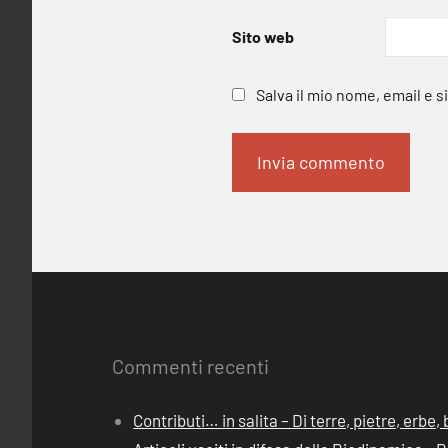
Sito web
Salva il mio nome, email e 
Commenti recenti
Contributi… in salita – Di terre, pietre, erbe