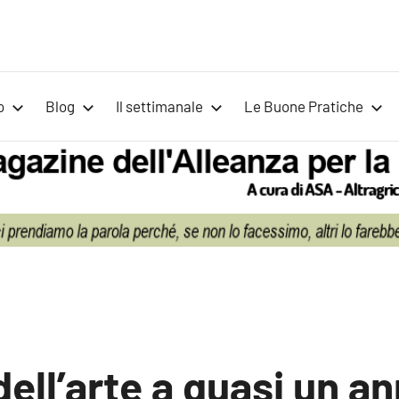
Voci
Magazine
Alleanza
per
per
o
Blog
Il settimanale
Le Buone Pratiche
la
la
Sovranità
Alimentare
Terra
dell’arte a quasi un a