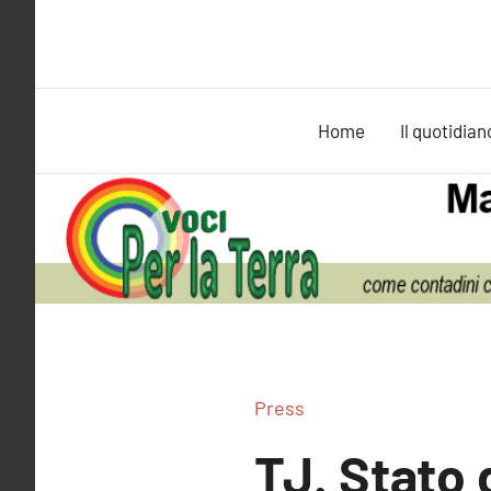
Vai
al
contenuto
Home
Il quotidian
Press
TJ. Stato 