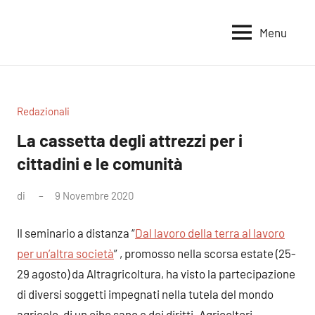
Vai
al
Menu
Voci
Magazine
contenuto
Alleanza
per
per
la
la
Sovranità
Terra
Redazionali
Alimentare
La cassetta degli attrezzi per i
cittadini e le comunità
di
9 Novembre 2020
Nessun
commento
Il seminario a distanza “
Dal lavoro della terra al lavoro
per un’altra società
” , promosso nella scorsa estate (25-
29 agosto) da Altragricoltura, ha visto la partecipazione
di diversi soggetti impegnati nella tutela del mondo
agricolo, di un cibo sano e dei diritti. Agricoltori,