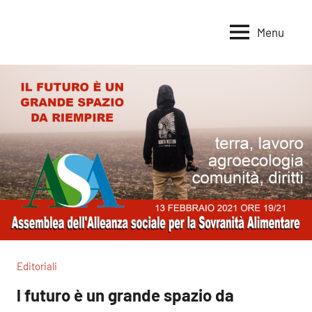
Vai
al
Menu
Voci
Magazine
contenuto
Alleanza
per
per
la
la
Sovranità
Terra
Alimentare
Editoriali
l futuro è un grande spazio da