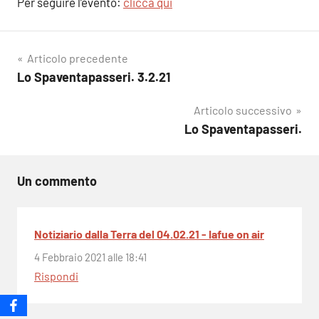
Per seguire l’evento:
clicca qui
Navigazione
Articolo precedente
Lo Spaventapasseri. 3.2.21
articoli
Articolo successivo
Lo Spaventapasseri.
Un commento
Notiziario dalla Terra del 04.02.21 - Iafue on air
4 Febbraio 2021 alle 18:41
Rispondi