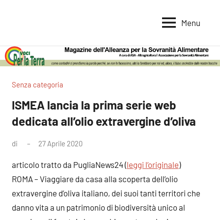
Vai
al
Menu
Voci
Magazine
contenuto
Alleanza
per
per
la
la
Sovranità
Terra
Senza categoria
Alimentare
ISMEA lancia la prima serie web
dedicata all’olio extravergine d’oliva
di
27 Aprile 2020
articolo tratto da PugliaNews24 (
leggi l’originale
)
ROMA – Viaggiare da casa alla scoperta dell’olio
extravergine d’oliva italiano, dei suoi tanti territori che
danno vita a un patrimonio di biodiversità unico al