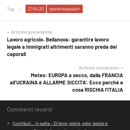
27.04.20
spaventapasseri
Tag
Navigazione
Articolo precedente
Lavoro agricolo. Bellanova: garantire lavoro
articoli
legale a immigrati altrimenti saranno preda dei
caporali
Articolo successivo
Meteo: EUROPA a secco, dalla FRANCIA
all’UCRAINA è ALLARME SICCITA’. Ecco perché e
cosa RISCHIA l’ITALIA
Commenti recenti
Contributi… in salita – Di terre, pietre, erbe, bestie e