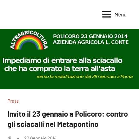
Vai
al
Menu
Voci
Magazine
contenuto
Alleanza
per
per
la
la
Sovranità
Terra
Alimentare
Press
Invito il 23 gennaio a Policoro: contro
gli sciacalli nel Metapontino
di
22 Gennaio 2014
Nessun