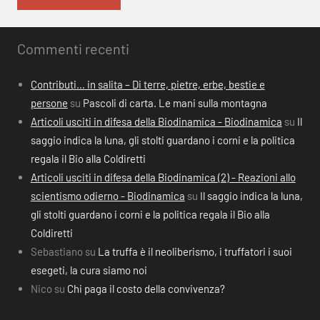
Commenti recenti
Contributi… in salita – Di terre, pietre, erbe, bestie e
persone
su
Pascoli di carta. Le mani sulla montagna
Articoli usciti in difesa della Biodinamica - Biodinamica
su
Il
saggio indica la luna, gli stolti guardano i corni e la politica
regala il Bio alla Coldiretti
Articoli usciti in difesa della Biodinamica (2) - Reazioni allo
scientismo odierno - Biodinamica
su
Il saggio indica la luna,
gli stolti guardano i corni e la politica regala il Bio alla
Coldiretti
Sebastiano
su
La truffa è il neoliberismo, i truffatori i suoi
esegeti, la cura siamo noi
Nico
su
Chi paga il costo della convivenza?