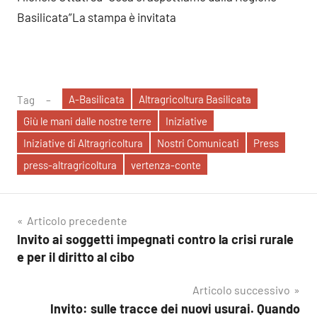
Basilicata”La stampa è invitata
A-Basilicata
Altragricoltura Basilicata
Tag
Giù le mani dalle nostre terre
Iniziative
Iniziative di Altragricoltura
Nostri Comunicati
Press
press-altragricoltura
vertenza-conte
Navigazione
Articolo precedente
Invito ai soggetti impegnati contro la crisi rurale
articoli
e per il diritto al cibo
Articolo successivo
Invito: sulle tracce dei nuovi usurai. Quando