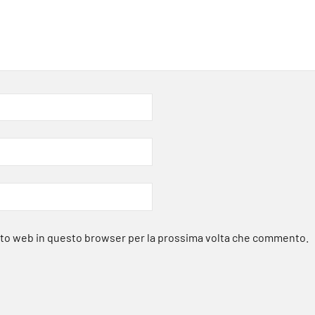
sito web in questo browser per la prossima volta che commento.