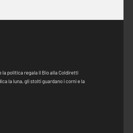
e la politica regala il Bio alla Coldiretti
dica la luna, gli stolti guardano i corni e la