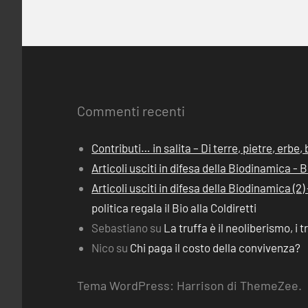
Commenti recenti
Contributi… in salita – Di terre, pietre, erbe
Articoli usciti in difesa della Biodinamica -
Articoli usciti in difesa della Biodinamica (
politica regala il Bio alla Coldiretti
Sebastiano
su
La truffa è il neoliberismo, i t
Nico
su
Chi paga il costo della convivenza?
Tema WordPress: Harrison di ThemeZee.