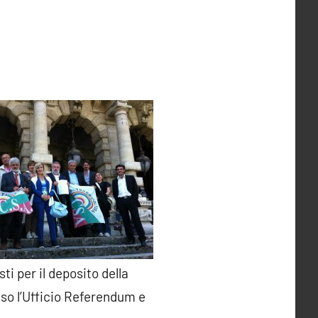
i per il deposito della
sso l’Ufficio Referendum e