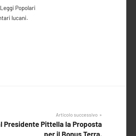
 Leggi Popolari
tari lucani.
Articolo successivo
l Presidente Pittella la Proposta
per il Bonus Terra.