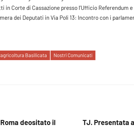
tti in Corte di Cassazione presso l’Ufficio Referendum e
amera dei Deputati in Via Poli 13: Incontro con i parlamen
ragricoltura Basilicata
Nostri Comunicati
a Roma deositato il
TJ. Presentata a