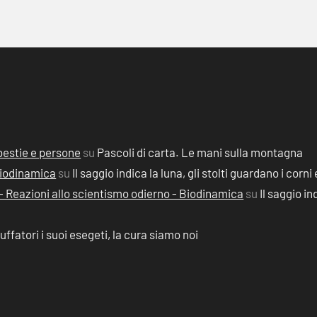
, bestie e persone
su
Pascoli di carta. Le mani sulla montagna
 Biodinamica
su
Il saggio indica la luna, gli stolti guardano i corni 
2) - Reazioni allo scientismo odierno - Biodinamica
su
Il saggio in
ruffatori i suoi esegeti, la cura siamo noi