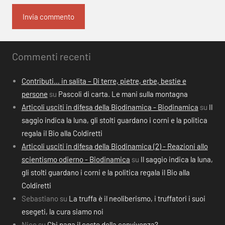
Commenti recenti
Contributi… in salita – Di terre, pietre, erbe, bestie e
persone
su
Pascoli di carta. Le mani sulla montagna
Articoli usciti in difesa della Biodinamica - Biodinamica
su
Il
saggio indica la luna, gli stolti guardano i corni e la politica
regala il Bio alla Coldiretti
Articoli usciti in difesa della Biodinamica (2) - Reazioni allo
scientismo odierno - Biodinamica
su
Il saggio indica la luna,
gli stolti guardano i corni e la politica regala il Bio alla
Coldiretti
Sebastiano
su
La truffa è il neoliberismo, i truffatori i suoi
esegeti, la cura siamo noi
Nico
su
Chi paga il costo della convivenza?