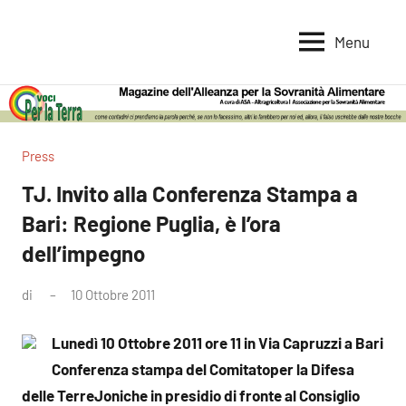
Vai
al
Menu
Voci
Magazine
contenuto
Alleanza
per
per
la
la
Sovranità
Terra
Press
Alimentare
TJ. Invito alla Conferenza Stampa a
Bari: Regione Puglia, è l’ora
dell’impegno
di
10 Ottobre 2011
Nessun
commento
Lunedì 10 Ottobre 2011 ore 11 in Via Capruzzi a Bari
Conferenza stampa del Comitato
per la Difesa
delle TerreJoniche in presidio di fronte al Consiglio