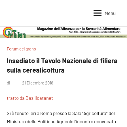
Vai
al
Menu
Voci
Magazine
contenuto
Alleanza
per
per
la
la
Sovranità
Terra
Forum del grano
Alimentare
Insediato il Tavolo Nazionale di filiera
sulla cerealicoltura
di
21 Dicembre 2018
Nessun
commento
tratto da Basilicatanet
Si è tenuto ieri a Roma presso la Sala “Agricoltura” del
Ministero delle Politiche Agricole l’incontro convocato