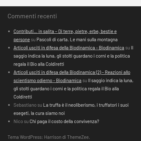
Commenti recenti
Contributi… in salita – Di terre, pietre, erbe, bestie e
persone
su
Pascoli di carta. Le mani sulla montagna
Articoli usciti in difesa della Biodinamica - Biodinamica
su
Il
saggio indica la luna, gli stolti guardano i corni e la politica
regala il Bio alla Coldiretti
Articoli usciti in difesa della Biodinamica (2) - Reazioni allo
scientismo odierno - Biodinamica
su
Il saggio indica la luna,
gli stolti guardano i corni e la politica regala il Bio alla
Coldiretti
Sebastiano
su
La truffa è il neoliberismo, i truffatori i suoi
esegeti, la cura siamo noi
Nico
su
Chi paga il costo della convivenza?
Tema WordPress: Harrison di ThemeZee.