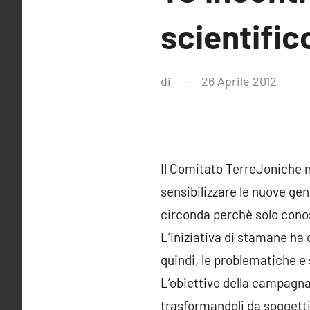
scientific
di
26 Aprile 2012
Ness
comm
Il Comitato TerreJoniche no
sensibilizzare le nuove gen
circonda perchè solo conos
L’iniziativa di stamane ha 
quindi, le problematiche e
L’obiettivo della campag
trasformandoli da soggetti 