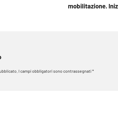
mobilitazione. Ini
o
pubblicato.
I campi obbligatori sono contrassegnati
*