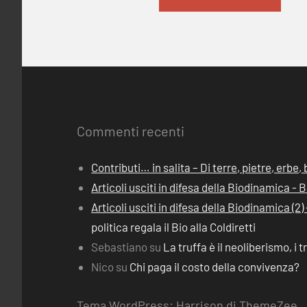
Commenti recenti
Contributi… in salita – Di terre, pietre, erbe
Articoli usciti in difesa della Biodinamica -
Articoli usciti in difesa della Biodinamica (
politica regala il Bio alla Coldiretti
Sebastiano
su
La truffa è il neoliberismo, i t
Nico
su
Chi paga il costo della convivenza?
Tema WordPress: Harrison di ThemeZee.