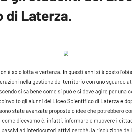
o di Laterza.
un
ento
n è solo lotta e vertenza. In questi anni si è posto l’ob
erazioni nella gestione del territorio con uno sguardo att
cendo si sa bene come si può e si deve agire per una c
coinvolto gli alunni del Liceo Scientifico di Laterza e d
 sono state avanzate
proposte o idee che potrebbero cont
na come dicevamo è
, infatti,
informare e muovere i cittadi
passivi ad interlocutori attivi perchè, la risoluzione de