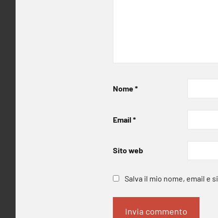
Nome
*
Email
*
Sito web
Salva il mio nome, email e 