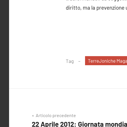
diritto, ma la prevenzione 
TerreJoniche Maga
Tag
Navigazione
Articolo precedente
22 Aprile 2012: Giornata mondia