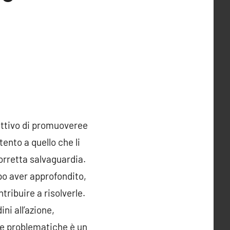
iettivo di promuovere
e
ento a quello che li
orretta salvaguardia.
opo aver approfondito,
ribuire a risolverle.
ni all’azione,
lle problematiche è un