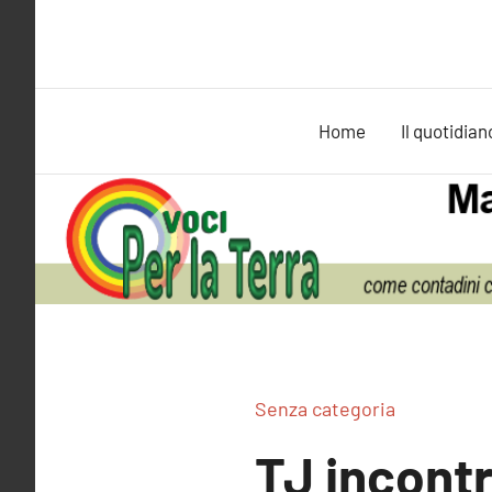
Vai
al
contenuto
Home
Il quotidian
Senza categoria
TJ incontr