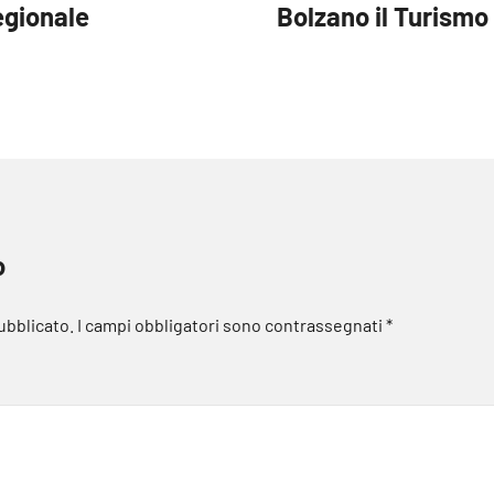
egionale
Bolzano il Turismo 
o
pubblicato.
I campi obbligatori sono contrassegnati
*