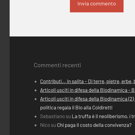
Commenti recenti
Contributi… in salita – Di terre, pietre, erbe
Articoli usciti in difesa della Biodinamica -
Articoli usciti in difesa della Biodinamica (
politica regala il Bio alla Coldiretti
Sebastiano
su
La truffa è il neoliberismo, i t
Nico
su
Chi paga il costo della convivenza?