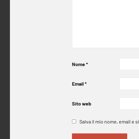
Nome
*
Email
*
Sito web
Salva il mio nome, email e 