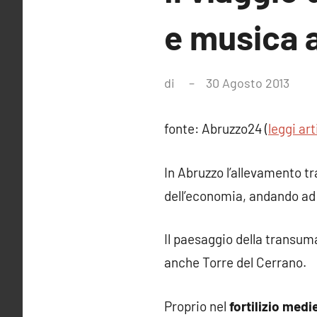
e musica a
di
30 Agosto 2013
Nes
com
fonte: Abruzzo24 (
leggi art
In Abruzzo l’allevamento t
dell’economia, andando ad i
Il paesaggio della transuma
anche Torre del Cerrano.
Proprio nel
fortilizio medi