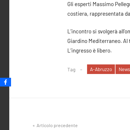
Gli esperti Massimo Pellegr
costiera, rappresentata da
L’incontro si svolgerà all’o
Giardino Mediterraneo. Al 
L’ingresso è libero.
A-Abruzzo
News
Tag
Navigazione
Articolo precedente