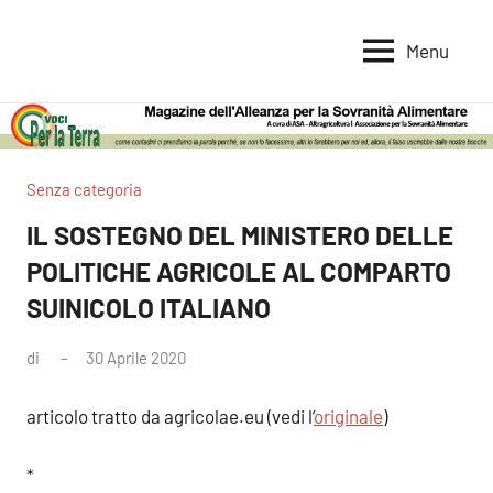
Vai
al
Menu
Voci
Magazine
contenuto
Alleanza
per
per
la
la
Sovranità
Terra
Senza categoria
Alimentare
IL SOSTEGNO DEL MINISTERO DELLE
POLITICHE AGRICOLE AL COMPARTO
SUINICOLO ITALIANO
di
30 Aprile 2020
articolo tratto da agricolae.eu (vedi l’
originale
)
*