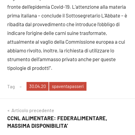
fronte dell’epidemia Covid-19. L’attenzione alla materia
prima italiana – conclude il Sottosegretario L’Abbate – è
ribadita dal provvedimento che introduce l’obbligo di
indicare l’origine delle carni suine trasformate,
attualmente al vaglio della Commissione europea a cui
abbiamo rivolto, inoltre, la richiesta di utilizzare lo
strumento dell’ammasso privato anche per queste
tipologie di prodotti”.
30.04.20
spaventapasseri
Tag
Navigazione
Articolo precedente
CCNL ALIMENTARE: FEDERALIMENTARE,
articoli
MASSIMA DISPONIBILITA’