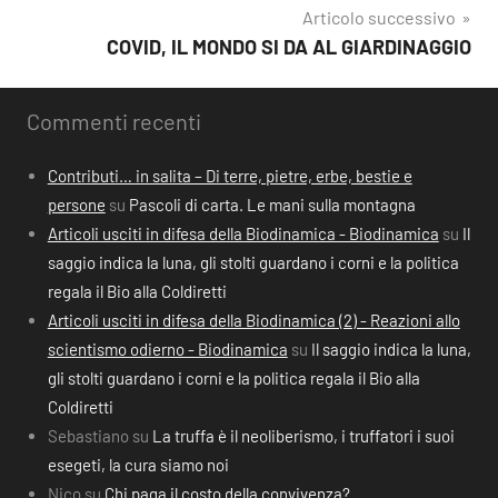
Articolo successivo
COVID, IL MONDO SI DA AL GIARDINAGGIO
Commenti recenti
Contributi… in salita – Di terre, pietre, erbe, bestie e
persone
su
Pascoli di carta. Le mani sulla montagna
Articoli usciti in difesa della Biodinamica - Biodinamica
su
Il
saggio indica la luna, gli stolti guardano i corni e la politica
regala il Bio alla Coldiretti
Articoli usciti in difesa della Biodinamica (2) - Reazioni allo
scientismo odierno - Biodinamica
su
Il saggio indica la luna,
gli stolti guardano i corni e la politica regala il Bio alla
Coldiretti
Sebastiano
su
La truffa è il neoliberismo, i truffatori i suoi
esegeti, la cura siamo noi
Nico
su
Chi paga il costo della convivenza?