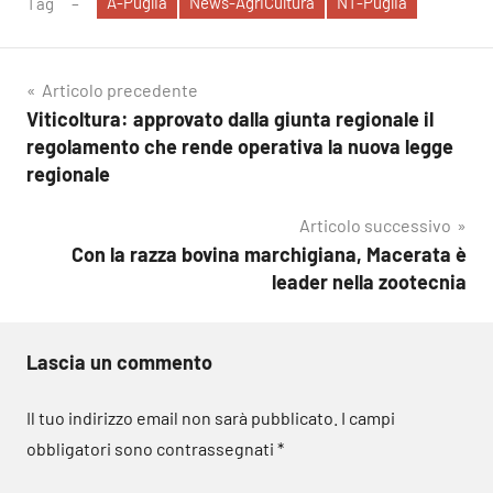
A-Puglia
News-AgriCultura
NT-Puglia
Tag
Navigazione
Articolo precedente
Viticoltura: approvato dalla giunta regionale il
articoli
regolamento che rende operativa la nuova legge
regionale
Articolo successivo
Con la razza bovina marchigiana, Macerata è
leader nella zootecnia
Lascia un commento
Il tuo indirizzo email non sarà pubblicato.
I campi
obbligatori sono contrassegnati
*