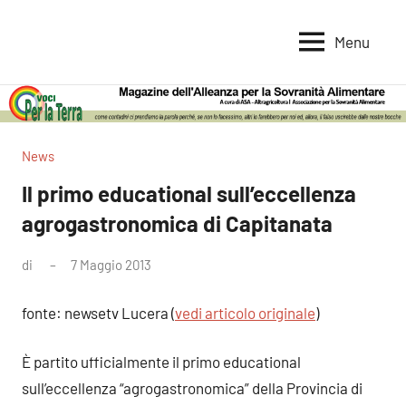
Vai
al
Menu
Voci
Magazine
contenuto
Alleanza
per
per
la
la
Sovranità
Terra
News
Alimentare
Il primo educational sull’eccellenza
agrogastronomica di Capitanata
di
7 Maggio 2013
Nessun
commento
fonte: newsetv Lucera (
vedi articolo originale
)
È partito ufficialmente il primo educational
sull’eccellenza “agrogastronomica” della Provincia di