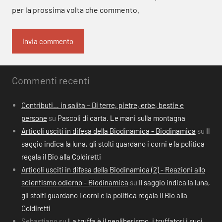
per la prossima volta che commento.
Commenti recenti
Contributi… in salita – Di terre, pietre, erbe, bestie e
persone
su
Pascoli di carta. Le mani sulla montagna
Articoli usciti in difesa della Biodinamica - Biodinamica
su
Il
saggio indica la luna, gli stolti guardano i corni e la politica
regala il Bio alla Coldiretti
Articoli usciti in difesa della Biodinamica (2) - Reazioni allo
scientismo odierno - Biodinamica
su
Il saggio indica la luna,
gli stolti guardano i corni e la politica regala il Bio alla
Coldiretti
Sebastiano
su
La truffa è il neoliberismo, i truffatori i suoi