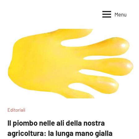
Vai
al
Menu
Voci
Magazine
contenuto
Alleanza
per
per
la
la
Sovranità
Terra
Alimentare
Editoriali
Il piombo nelle ali della nostra
agricoltura: la lunga mano gialla