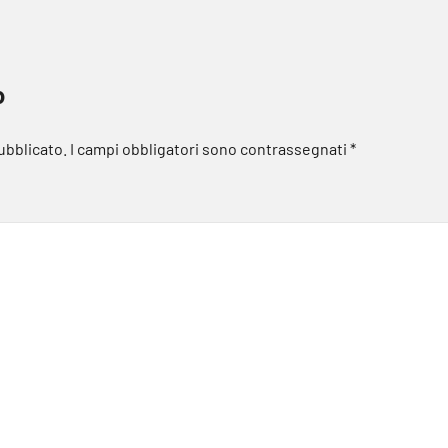
o
pubblicato.
I campi obbligatori sono contrassegnati
*