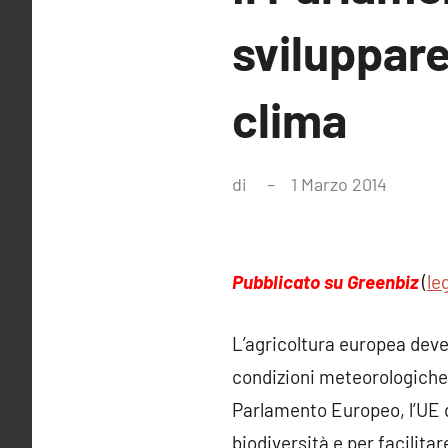
sviluppare
clima
di
1 Marzo 2014
Nessun
comme
Pubblicato su Greenbiz
(
le
L’agricoltura europea deve 
condizioni meteorologiche 
Parlamento Europeo, l’UE d
biodiversità e per facilitar