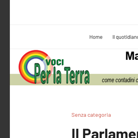
Vai
al
contenuto
Home
Il quotidian
Senza categoria
Il Parlam