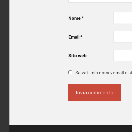
Nome
*
Email
*
Sito web
Salva il mio nome, email e 