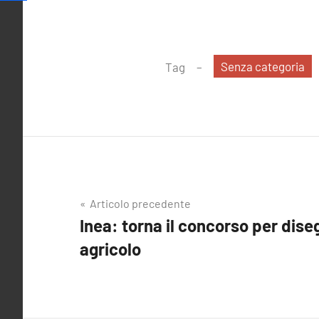
Senza categoria
Tag
Navigazione
Articolo precedente
Inea: torna il concorso per dis
articoli
agricolo