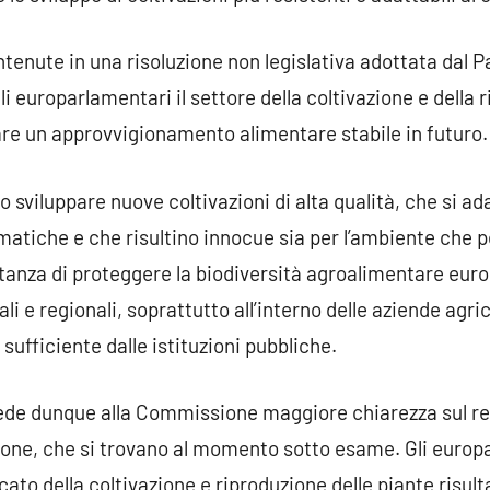
ontenute in una risoluzione non legislativa adottata dal
 europarlamentari il settore della coltivazione e della r
re un approvvigionamento alimentare stabile in futuro.
viluppare nuove coltivazioni di alta qualità, che si ada
matiche e che risultino innocue sia per l’ambiente che pe
tanza di proteggere la biodiversità agroalimentare euro
cali e regionali, soprattutto all’interno delle aziende ag
ufficiente dalle istituzioni pubbliche.
ede dunque alla Commissione maggiore chiarezza sul re
zione, che si trovano al momento sotto esame. Gli euro
to della coltivazione e riproduzione delle piante risulta