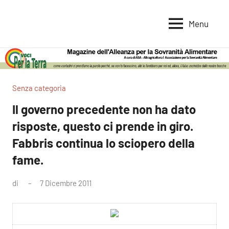
Vai
al
Menu
Voci
Magazine
contenuto
Alleanza
per
per
la
la
Sovranità
Terra
Senza categoria
Alimentare
Il governo precedente non ha dato
risposte, questo ci prende in giro.
Fabbris continua lo sciopero della
fame.
di
7 Dicembre 2011
Nessun
commento