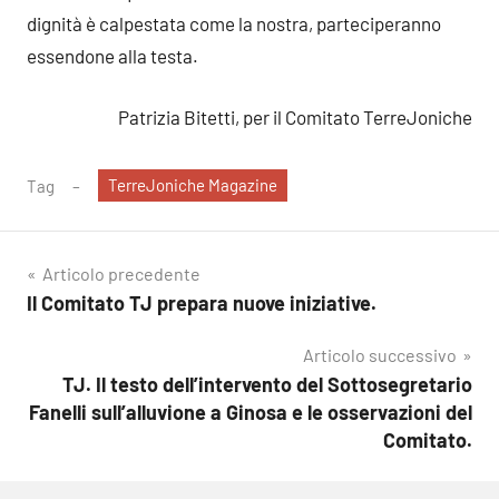
dignità è calpestata come la nostra, parteciperanno
essendone alla testa.
Patrizia Bitetti, per il Comitato TerreJoniche
TerreJoniche Magazine
Tag
Navigazione
Articolo precedente
Il Comitato TJ prepara nuove iniziative.
articoli
Articolo successivo
TJ. Il testo dell’intervento del Sottosegretario
Fanelli sull’alluvione a Ginosa e le osservazioni del
Comitato.