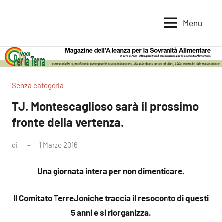
Vai
al
Menu
Voci
Magazine
contenuto
Alleanza
per
per
la
la
Sovranità
Terra
Senza categoria
Alimentare
TJ. Montescaglioso sarà il prossimo
fronte della vertenza.
di
1 Marzo 2016
Nessun
commento
Una giornata intera per non dimenticare.
Il Comitato TerreJoniche traccia il resoconto di questi
5 anni e si riorganizza.