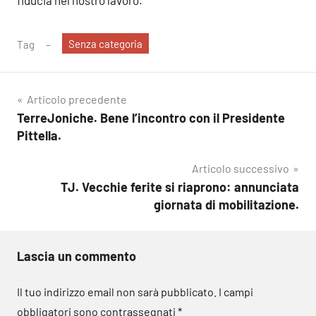
fiducia nel nostro lavoro.
Senza categoria
Tag
Navigazione
Articolo precedente
TerreJoniche. Bene l’incontro con il Presidente
articoli
Pittella.
Articolo successivo
TJ. Vecchie ferite si riaprono: annunciata
giornata di mobilitazione.
Lascia un commento
Il tuo indirizzo email non sarà pubblicato.
I campi
obbligatori sono contrassegnati
*