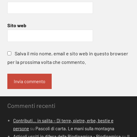
Sito web
Salva il mio nome, email e sito web in questo browser
per la prossima volta che commento.
Commenti recenti
Contributi… in salita – Di terre, pietre, erbe, bestie e
persone
su
Pascoli di carta. Le mani sulla montagna
Articoli usciti in difesa della Biodinamica - Biodinamica
su
Il