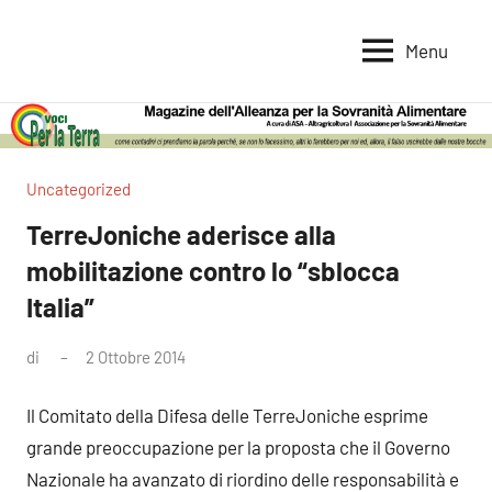
Vai
al
Menu
Voci
Magazine
contenuto
Alleanza
per
per
la
la
Sovranità
Terra
Uncategorized
Alimentare
TerreJoniche aderisce alla
mobilitazione contro lo “sblocca
Italia”
di
2 Ottobre 2014
Nessun
commento
Il Comitato della Difesa delle TerreJoniche esprime
grande preoccupazione per la proposta che il Governo
Nazionale ha avanzato di riordino delle responsabilità e