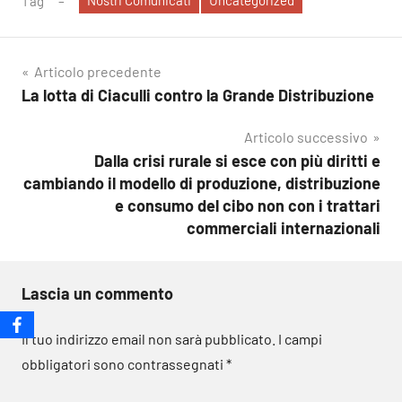
Nostri Comunicati
Uncategorized
Tag
Navigazione
Articolo precedente
La lotta di Ciaculli contro la Grande Distribuzione
articoli
Articolo successivo
Dalla crisi rurale si esce con più diritti e
cambiando il modello di produzione, distribuzione
e consumo del cibo non con i trattari
commerciali internazionali
Lascia un commento
Il tuo indirizzo email non sarà pubblicato.
I campi
obbligatori sono contrassegnati
*