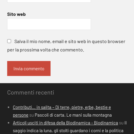
Sito web
Salva il mio nome, email e sito web in questo browser
per la prossima volta che commento.
Commenti recenti
Contributi… in salita – Di terre, pietre, erbe, bestie e
persone
su
Pascoli di carta. Le mani sulla montagna
Articoli usciti in difesa della Biodinamica - Biodinamica
su
Il
saggio indica la luna, gli stolti guardano i corni e la politica