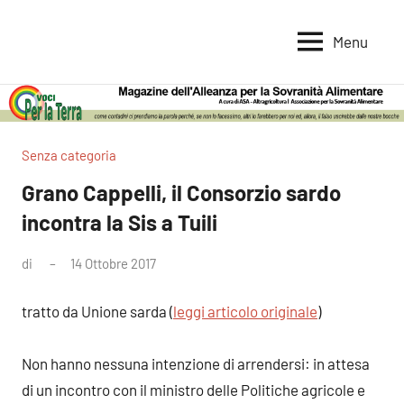
Vai
al
Menu
Voci
Magazine
contenuto
Alleanza
per
per
la
la
Sovranità
Terra
Senza categoria
Alimentare
Grano Cappelli, il Consorzio sardo
incontra la Sis a Tuili
di
14 Ottobre 2017
Nessun
commento
tratto da Unione sarda (
leggi articolo originale
)
Non hanno nessuna intenzione di arrendersi: in attesa
di un incontro con il ministro delle Politiche agricole e