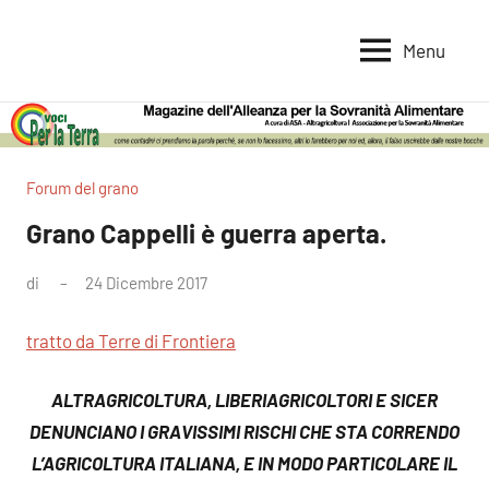
Vai
al
Menu
Voci
Magazine
contenuto
Alleanza
per
per
la
la
Sovranità
Terra
Forum del grano
Alimentare
Grano Cappelli è guerra aperta.
di
24 Dicembre 2017
Nessun
commento
tratto da Terre di Frontiera
ALTRAGRICOLTURA, LIBERIAGRICOLTORI E SICER
DENUNCIANO I GRAVISSIMI RISCHI CHE STA CORRENDO
L’AGRICOLTURA ITALIANA, E IN MODO PARTICOLARE IL