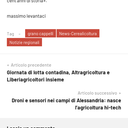
cent’anni di storia».
massimo levantaci
grano cappelli
News-Cerealicoltura
Tag
Notizie regionali
Navigazione
Articolo precedente
Giornata di lotta contadina, Altragricoltura e
articoli
Liberiagricoltori insieme
Articolo successivo
Droni e sensori nei campi di Alessandria: nasce
l’agricoltura hi-tech