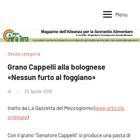
Vai
al
Menu
Voci
Magazine
contenuto
Alleanza
per
per
la
la
Sovranità
Terra
Senza categoria
Alimentare
Grano Cappelli alla bolognese
«Nessun furto al foggiano»
di
22 Aprile 2018
Nessun
commento
tratto da La Gazzetta del Mezzogiorno (
leggi articolo
originale
)
Con il grano “Senatore Cappelli” si produce una pasta di