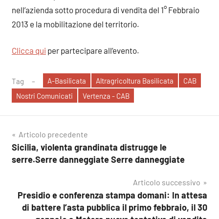
nell’azienda sotto procedura di vendita del 1° Febbraio
2013 e la mobilitazione del territorio.
Clicca qui
per partecipare all’evento.
A-Basilicata
Altragricoltura Basilicata
CAB
Tag
Nostri Comunicati
Vertenza - CAB
Navigazione
Articolo precedente
Sicilia, violenta grandinata distrugge le
articoli
serre.Serre danneggiate Serre danneggiate
Articolo successivo
Presidio e conferenza stampa domani: In attesa
di battere l’asta pubblica il primo febbraio, il 30