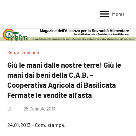
Vai
al
Menu
Voci
Magazine
contenuto
Alleanza
per
per
la
la
Sovranità
Terra
Senza categoria
Alimentare
Giù le mani dalle nostre terre! Giù le
mani dai beni della C.A.B. –
Cooperativa Agricola di Basilicata
Fermate le vendite all’asta
di
25 Gennaio 2013
Nessun
commento
24.01.2013 – Com. stampa.