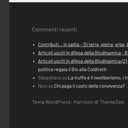
Commenti recenti
Contributi… in salita – Di terre, pietre, erbe
Articoli usciti in difesa della Biodinamica -
Articoli usciti in difesa della Biodinamica (
politica regala il Bio alla Coldiretti
Sebastiano
su
La truffa è il neoliberismo, i t
Nico
su
Chi paga il costo della convivenza?
Tema WordPress: Harrison di ThemeZee.