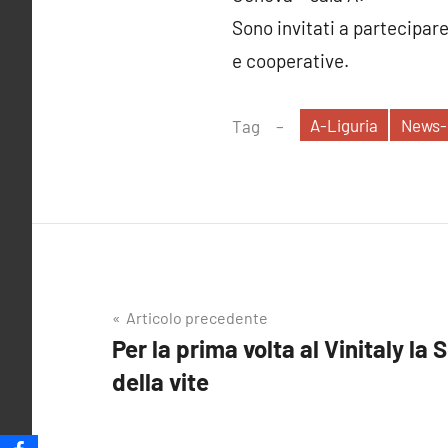
Sono invitati a partecipare
e cooperative.
A-Liguria
News-
Tag
Navigazione
Articolo precedente
Per la prima volta al Vinitaly la
articoli
della vite