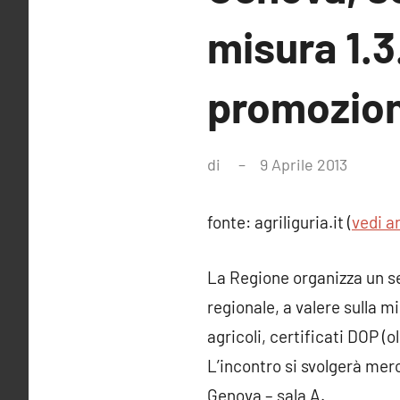
misura 1.3
promozio
di
9 Aprile 2013
Nessu
comme
fonte: agriliguria.it (
vedi ar
La Regione organizza un se
regionale, a valere sulla m
agricoli, certificati DOP (o
L’incontro si svolgerà merco
Genova – sala A.