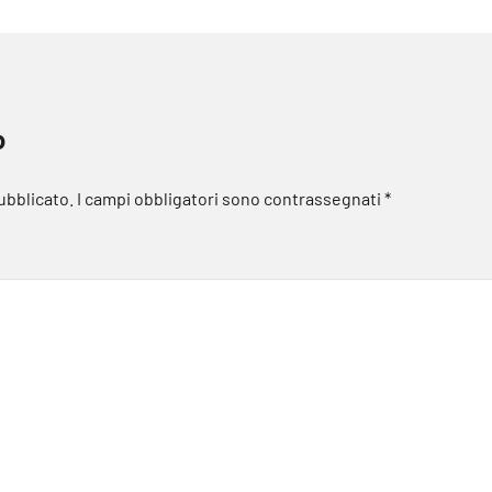
o
pubblicato.
I campi obbligatori sono contrassegnati
*