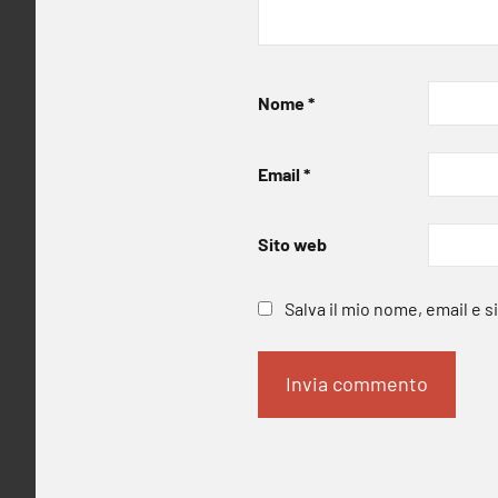
Nome
*
Email
*
Sito web
Salva il mio nome, email e 