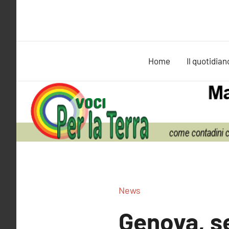
Vai
al
contenuto
Home
Il quotidian
News
Genova, se