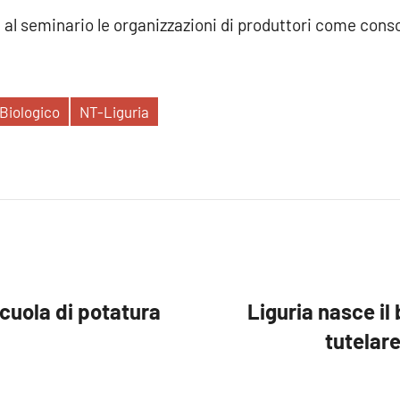
 al seminario le organizzazioni di produttori come consor
Biologico
NT-Liguria
 Scuola di potatura
Liguria nasce il 
tutelare