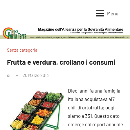
Vai
al
Menu
Voci
Magazine
contenuto
Alleanza
per
per
la
la
Sovranità
Terra
Senza categoria
Alimentare
Frutta e verdura, crollano i consumi
di
20 Marzo 2013
Nessun
commento
Dieci anni fa una famiglia
italiana acquistava 417
chili di ortofrutta; oggi
siamo a 331. Questo dato
emerge dal report annuale