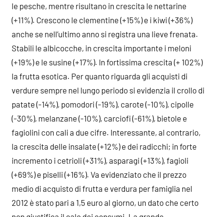
le pesche, mentre risultano in crescita le nettarine
(+11%). Crescono le clementine (+15%) e i kiwi (+36%)
anche se nell’ultimo anno si registra una lieve frenata.
Stabili le albicocche, in crescita importante i meloni
(+19%) e le susine (+17%). In fortissima crescita (+ 102%)
la frutta esotica. Per quanto riguarda gli acquisti di
verdure sempre nel lungo periodo si evidenzia il crollo di
patate (-14%), pomodori (-19%), carote (-10%), cipolle
(-30%), melanzane (-10%), carciofi (-61%), bietole e
fagiolini con cali a due cifre. Interessante, al contrario,
la crescita delle insalate (+12%) e dei radicchi; in forte
incremento i cetrioli (+31%), asparagi (+13%), fagioli
(+69%) e piselli (+16%). Va evidenziato che il prezzo
medio di acquisto di frutta e verdura per famiglia nel
2012 è stato pari a 1,5 euro al giorno, un dato che certo
non giustifica il calo dei consumi. La grande