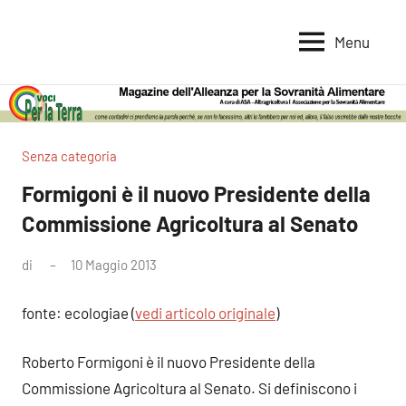
Vai
al
Menu
Voci
Magazine
contenuto
Alleanza
per
per
la
la
Sovranità
Terra
Senza categoria
Alimentare
Formigoni è il nuovo Presidente della
Commissione Agricoltura al Senato
di
10 Maggio 2013
Nessun
commento
fonte: ecologiae (
vedi articolo originale
)
Roberto Formigoni è il nuovo Presidente della
Commissione Agricoltura al Senato. Si definiscono i