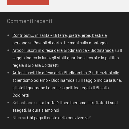
Commenti recenti
Contributi… in salita – Di terre, pietre, erbe, bestie e
persone
su
Pascoli di carta. Le mani sulla montagna
Articoli usciti in difesa della Biodinamica - Biodinamica
su
Il
saggio indica la luna, gli stolti guardano i corni e la politica
regala il Bio alla Coldiretti
Articoli usciti in difesa della Biodinamica (2) - Reazioni allo
scientismo odierno - Biodinamica
su
Il saggio indica la luna,
gli stolti guardano i corni e la politica regala il Bio alla
Coldiretti
Sebastiano
su
La truffa è il neoliberismo, i truffatori i suoi
esegeti, la cura siamo noi
Nico
su
Chi paga il costo della convivenza?