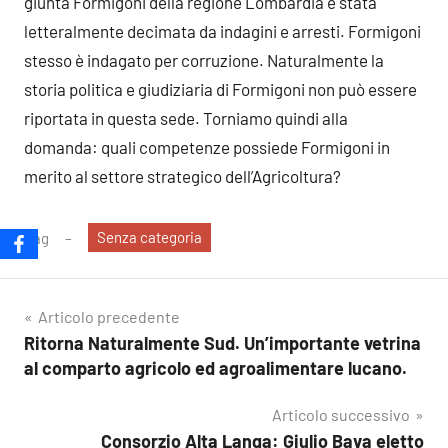
giunta Formigoni della regione Lombardia è stata
letteralmente decimata da indagini e arresti. Formigoni
stesso è indagato per corruzione. Naturalmente la
storia politica e giudiziaria di Formigoni non può essere
riportata in questa sede. Torniamo quindi alla
domanda: quali competenze possiede Formigoni in
merito al settore strategico dell’Agricoltura?
Senza categoria
Tag
Navigazione
Articolo precedente
Ritorna Naturalmente Sud. Un’importante vetrina
articoli
al comparto agricolo ed agroalimentare lucano.
Articolo successivo
Consorzio Alta Langa: Giulio Bava eletto