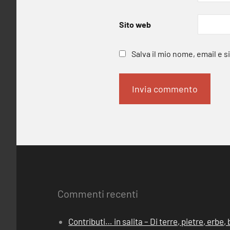
Sito web
Salva il mio nome, email e 
Commenti recenti
Contributi… in salita – Di terre, pietre, erbe