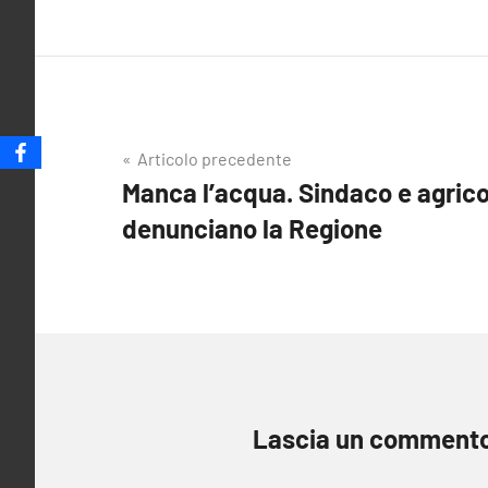
Navigazione
Articolo precedente
Manca l’acqua. Sindaco e agricolt
articoli
denunciano la Regione
Lascia un comment