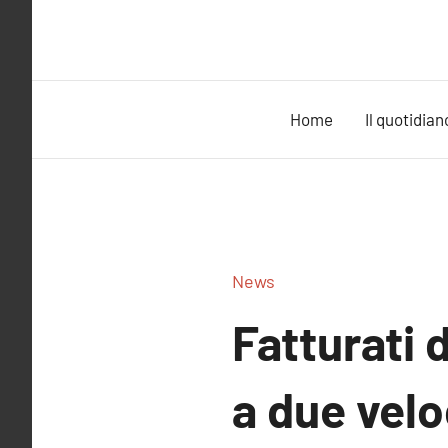
Vai
al
contenuto
Home
Il quotidian
News
Fatturati 
a due velo