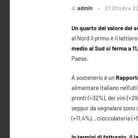
di
admin
27 Ottobre 2
Un quarto del valore del 
al Nord il primo è il lattie
medio al Sud si ferma a 11,
Paese.
A sostenerlo è un
Rapport
alimentare italiano nell’ul
pronti (+32%), dei vini (+29
seppur da segnalare sono sta
(+11,4%), , cioccolateria (+
In termini di fatturato, i