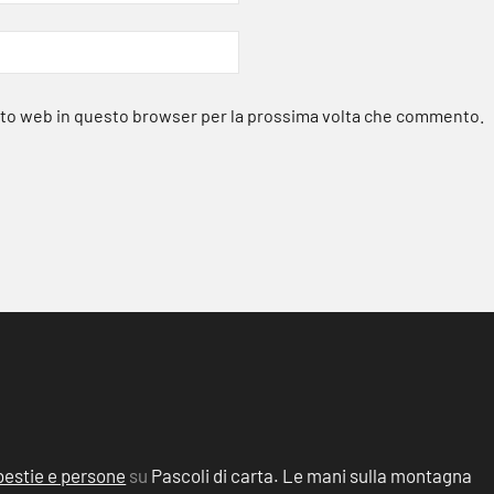
sito web in questo browser per la prossima volta che commento.
, bestie e persone
su
Pascoli di carta. Le mani sulla montagna