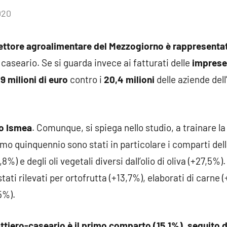
020
Nessun
commento
settore agroalimentare del Mezzogiorno è rappresentat
ro caseario. Se si guarda invece ai fatturati delle
imprese
9 milioni di euro
contro i
20,4 milioni
delle aziende dell
o Ismea
. Comunque, si spiega nello studio, a trainare la
timo quinquennio sono stati in particolare i comparti del
,8%) e degli oli vegetali diversi dall’olio di oliva (+27,5
ti rilevati per ortofrutta (+13,7%), elaborati di carne (+
5%).
l lattiero-caseario è il primo comparto (15,1%), seguito