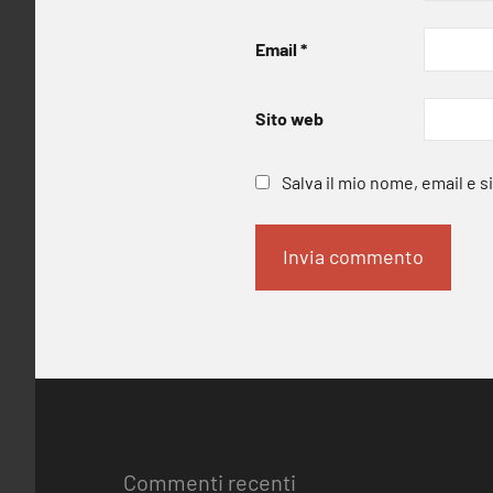
Email
*
Sito web
Salva il mio nome, email e 
Commenti recenti