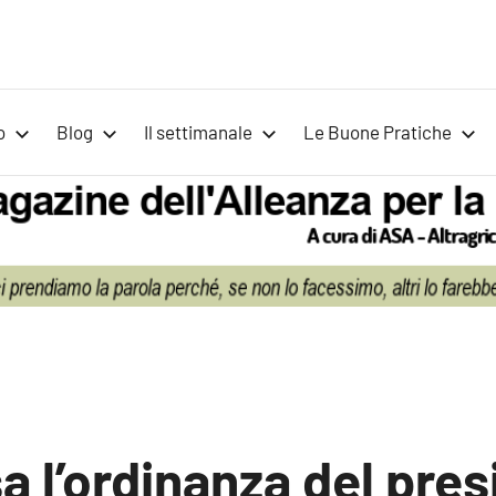
Voci
Magazine
Alleanza
per
per
o
Blog
Il settimanale
Le Buone Pratiche
la
la
Sovranità
Alimentare
Terra
 l’ordinanza del pres