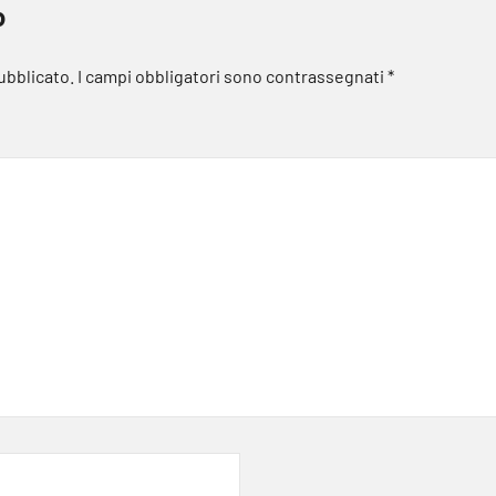
o
pubblicato.
I campi obbligatori sono contrassegnati
*