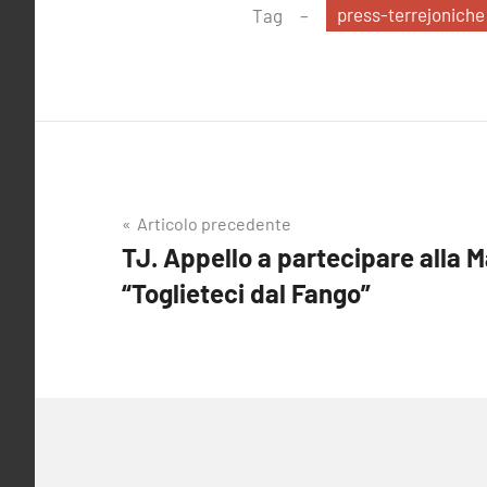
press-terrejoniche
Tag
Navigazione
Articolo precedente
TJ. Appello a partecipare alla 
articoli
“Toglieteci dal Fango”