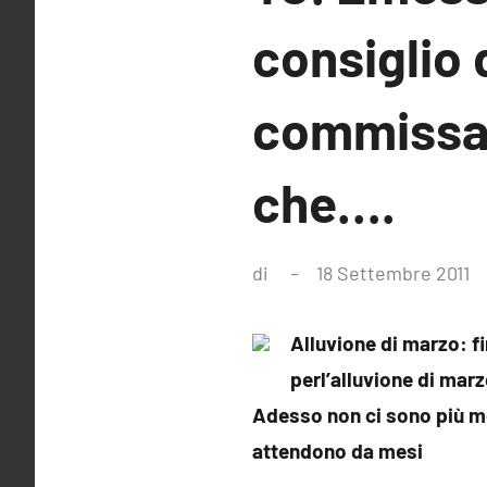
consiglio 
commissari
che….
di
18 Settembre 2011
N
c
Alluvione di marzo: f
per
l’alluvione di mar
Adesso non ci sono più mot
attendono da mesi