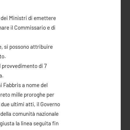
 dei Ministri di emettere
nare il Commissario e di
, si possono attribuire
to.
l provvedimento di 7
a.
ni Fabbris a nome del
creto mille proroghe per
due ultimi atti, il Governo
à della comunità nazionale
iusta la linea seguita fin