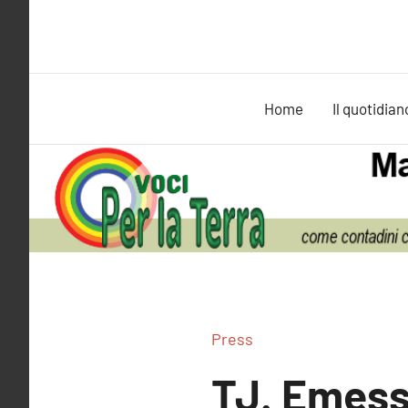
Vai
al
contenuto
Home
Il quotidian
Press
TJ. Emessa