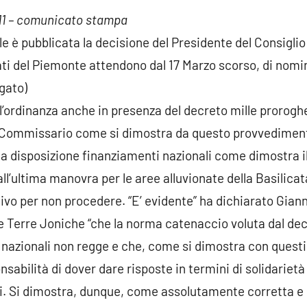
11 – comunicato stampa
le è pubblicata la decisione del Presidente del Consiglio
nati del Piemonte attendono dal 17 Marzo scorso, di nomi
egato)
l’ordinanza anche in presenza del decreto mille proroghe
il Commissario come si dimostra da questo provvedimen
a disposizione finanziamenti nazionali come dimostra i
all’ultima manovra per le aree alluvionate della Basilicat
ivo per non procedere. “E’ evidente” ha dichiarato Gian
le Terre Joniche “che la norma catenaccio voluta dal de
e nazionali non regge e che, come si dimostra con questi 
onsabilità di dover dare risposte in termini di solidariet
li. Si dimostra, dunque, come assolutamente corretta e g