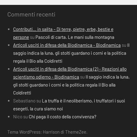
Commenti recenti
Contributi… in salita – Di terre, pietre, erbe, bestie e
persone
su
Pascoli di carta. Le mani sulla montagna
Articoli usciti in difesa della Biodinamica - Biodinamica
su
Il
saggio indica la luna, gli stolti guardano i corni e la politica
regala il Bio alla Coldiretti
Articoli usciti in difesa della Biodinamica (2) - Reazioni allo
scientismo odierno - Biodinamica
su
Il saggio indica la luna,
gli stolti guardano i corni e la politica regala il Bio alla
Coldiretti
Sebastiano
su
La truffa è il neoliberismo, i truffatori i suoi
esegeti, la cura siamo noi
Nico
su
Chi paga il costo della convivenza?
Tema WordPress: Harrison di ThemeZee.