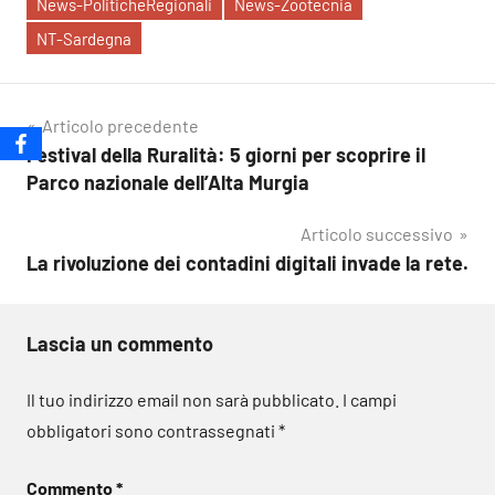
News-PoliticheRegionali
News-Zootecnia
NT-Sardegna
Navigazione
Articolo precedente
Festival della Ruralità: 5 giorni per scoprire il
articoli
Parco nazionale dell’Alta Murgia
Articolo successivo
La rivoluzione dei contadini digitali invade la rete.
Lascia un commento
Il tuo indirizzo email non sarà pubblicato.
I campi
obbligatori sono contrassegnati
*
Commento
*