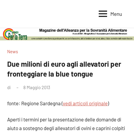
Vai
al
Menu
Voci
Magazine
contenuto
Alleanza
per
per
la
la
Sovranità
Terra
News
Alimentare
Due milioni di euro agli allevatori per
fronteggiare la blue tongue
di
8 Maggio 2013
Nessun
commento
fonte: Regione Sardegna (
vedi articoli originale
)
Aperti i termini per la presentazione delle domande di
aiuto a sostegno degli allevatori di ovini e caprini colpiti