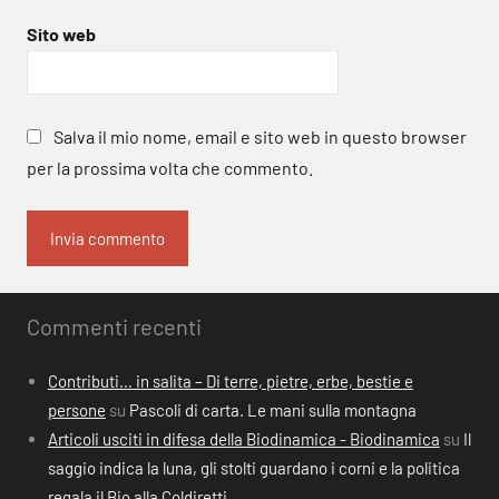
Sito web
Salva il mio nome, email e sito web in questo browser
per la prossima volta che commento.
Commenti recenti
Contributi… in salita – Di terre, pietre, erbe, bestie e
persone
su
Pascoli di carta. Le mani sulla montagna
Articoli usciti in difesa della Biodinamica - Biodinamica
su
Il
saggio indica la luna, gli stolti guardano i corni e la politica
regala il Bio alla Coldiretti