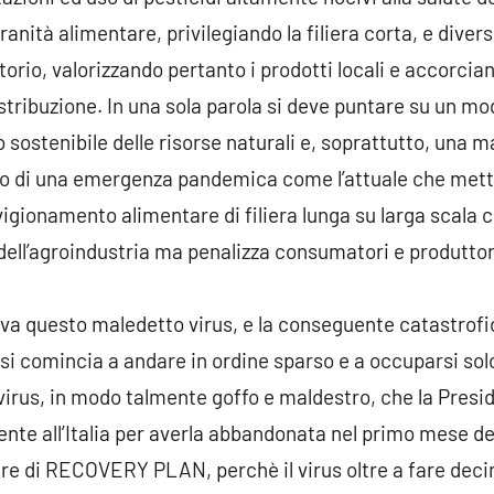
vranità alimentare, privilegiando la filiera corta, e diver
torio, valorizzando pertanto i prodotti locali e accorcian
istribuzione. In una sola parola si deve puntare su un m
o sostenibile delle risorse naturali e, soprattutto, una m
 di una emergenza pandemica come l’attuale che mette in
vigionamento alimentare di filiera lunga su larga scala 
i dell’agroindustria ma penalizza consumatori e produttori
iva questo maledetto virus, e la conseguente catastrof
 si comincia a andare in ordine sparso e a occuparsi sol
virus, in modo talmente goffo e maldestro, che la Presid
nte all’Italia per averla abbandonata nel primo mese d
re di RECOVERY PLAN, perchè il virus oltre a fare decine