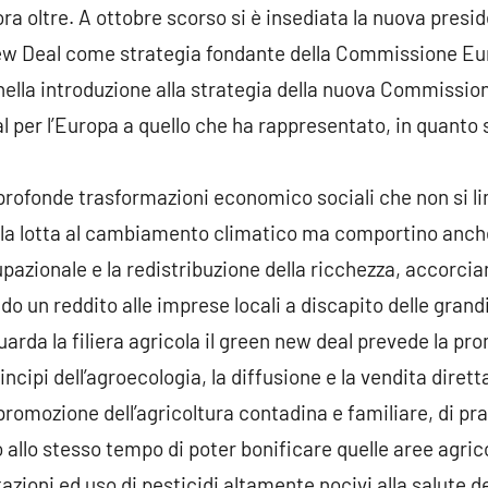
ora oltre. A ottobre scorso si è insediata la nuova pres
New Deal come strategia fondante della Commissione Eur
nella introduzione alla strategia della nuova Commission
 per l’Europa a quello che ha rappresentato, in quanto s
profonde trasformazioni economico sociali che non si li
alla lotta al cambiamento climatico ma comportino anch
azionale e la redistribuzione della ricchezza, accorcian
ndo un reddito alle imprese locali a discapito delle grand
arda la filiera agricola il green new deal prevede la pr
incipi dell’agroecologia, la diffusione e la vendita dire
 promozione dell’agricoltura contadina e familiare, di pr
 allo stesso tempo di poter bonificare quelle aree agric
zioni ed uso di pesticidi altamente nocivi alla salute d