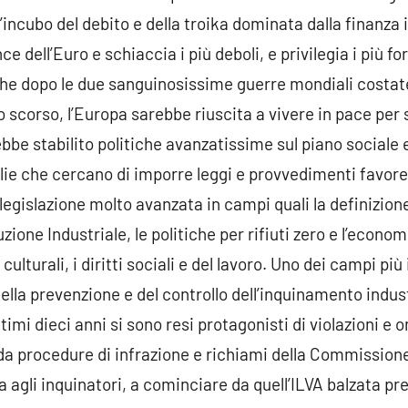
incubo del debito e della troika dominata dalla finanza 
 dell’Euro e schiaccia i più deboli, e privilegia i più for
e dopo le due sanguinosissime guerre mondiali costate 
o scorso, l’Europa sarebbe riuscita a vivere in pace per 
be stabilito politiche avanzatissime sul piano sociale e
ie che cercano di imporre leggi e provvedimenti favorevo
legislazione molto avanzata in campi quali la definizion
ione Industriale, le politiche per rifiuti zero e l’economi
 culturali, i diritti sociali e del lavoro. Uno dei campi pi
della prevenzione e del controllo dell’inquinamento indus
ultimi dieci anni si sono resi protagonisti di violazioni 
a procedure di infrazione e richiami della Commissione
ra agli inquinatori, a cominciare da quell’ILVA balzata 