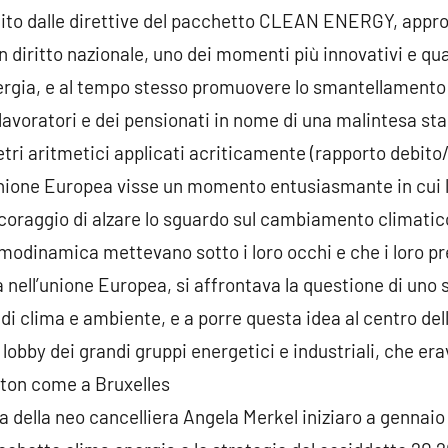
cito dalle direttive del pacchetto CLEAN ENERGY, appro
n diritto nazionale, uno dei momenti più innovativi e qual
rgia, e al tempo stesso promuovere lo smantellamento d
 lavoratori e dei pensionati in nome di una malintesa stab
etri aritmetici applicati acriticamente (rapporto debito/
nione Europea visse un momento entusiasmante in cui l
 coraggio di alzare lo sguardo sul cambiamento climatico
termodinamica mettevano sotto i loro occhi e che i loro 
a nell’unione Europea, si affrontava la questione di uno 
di clima e ambiente, e a porre questa idea al centro dell
e lobby dei grandi gruppi energetici e industriali, che e
ton come a Bruxelles
a della neo cancelliera Angela Merkel iniziaro a gennaio