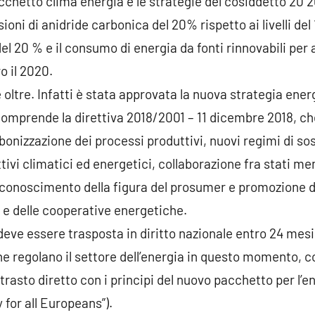
cchetto clima energia e le strategie del cosiddetto 20 2
oni di anidride carbonica del 20% rispetto ai livelli del
del 20 % e il consumo di energia da fonti rinnovabili per
o il 2020.
oltre. Infatti è stata approvata la nuova strategia ene
 comprende la direttiva 2018/2001 – 11 dicembre 2018, c
bonizzazione dei processi produttivi, nuovi regimi di so
ttivi climatici ed energetici, collaborazione fra stati 
 riconoscimento della figura del prosumer e promozione d
a e delle cooperative energetiche.
ve essere trasposta in diritto nazionale entro 24 mesi 
 regolano il settore dell’energia in questo momento, co
rasto diretto con i principi del nuovo pacchetto per l’en
for all Europeans”).