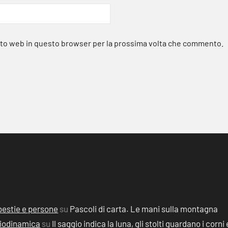
sito web in questo browser per la prossima volta che commento.
, bestie e persone
su
Pascoli di carta. Le mani sulla montagna
 Biodinamica
su
Il saggio indica la luna, gli stolti guardano i corni 