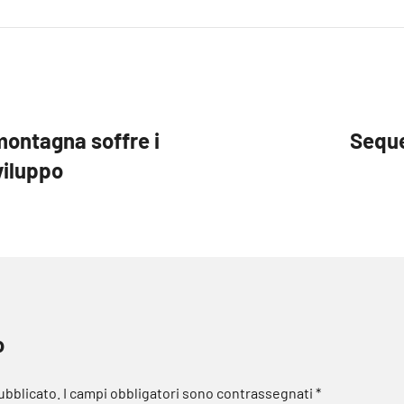
montagna soffre i
Seque
viluppo
o
pubblicato.
I campi obbligatori sono contrassegnati
*