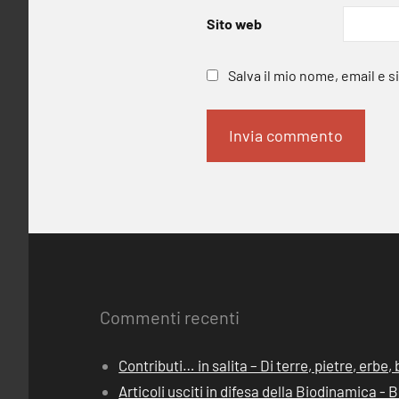
Sito web
Salva il mio nome, email e 
Commenti recenti
Contributi… in salita – Di terre, pietre, erbe
Articoli usciti in difesa della Biodinamica -