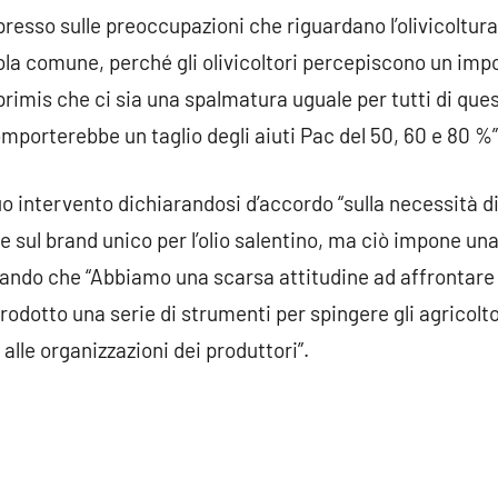
presso sulle preoccupazioni che riguardano l’olivicoltura:
ola comune, perché gli olivicoltori percepiscono un impo
primis che ci sia una spalmatura uguale per tutti di ques
comporterebbe un taglio degli aiuti Pac del 50, 60 e 80 %”
uo intervento dichiarandosi d’accordo “sulla necessità 
 e sul brand unico per l’olio salentino, ma ciò impone u
ciando che “Abbiamo una scarsa attitudine ad affrontare 
odotto una serie di strumenti per spingere gli agricolto
alle organizzazioni dei produttori”.