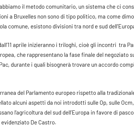
 abbiamo il metodo comunitario, un sistema che ci cons
sioni a Bruxelles non sono di tipo politico, ma come dimos
cola comune, esistono divisioni tra nord e sud dell’Europ
all’11 aprile inizieranno i triloghi, cioè gli incontri tra 
opea, che rappresentano la fase finale del negoziato su
a Pac, durante i quali bisognerà trovare un accordo comp
erranea del Parlamento europeo rispetto alla tradizional
llato alcuni aspetti da noi introdotti sulle Op, sulle Ocm, 
essano l’agricoltura del sud dell’Europa in favore di pasc
a evidenziato De Castro.