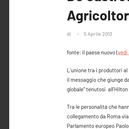
Agricoltor
di
5 Aprile 2013
Nessu
comme
fonte: il paese nuovo (
vedi 
L’unione tra i produttori a
il messaggio che giunge dal
globale” tenutosi all’Hilto
Tra le personalità che hann
collegamento da Roma via S
Parlamento europeo Paolo De