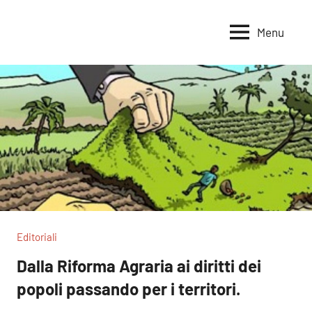
Vai
al
Menu
Voci
Magazine
contenuto
Alleanza
per
per
la
la
Sovranità
Terra
Alimentare
Editoriali
Dalla Riforma Agraria ai diritti dei
popoli passando per i territori.