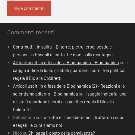
Commenti recenti
Contributi… in salita – Di terre, pietre, erbe, bestie e
persone
su
Pascoli di carta. Le mani sulla montagna
Articoli usciti in difesa della Biodinamica - Biodinamica
su
Il
saggio indica la luna, gli stolti guardano i corni e la politica
regala il Bio alla Coldiretti
Articoli usciti in difesa della Biodinamica (2) - Reazioni allo
scientismo odierno - Biodinamica
su
Il saggio indica la luna,
gli stolti guardano i corni e la politica regala il Bio alla
Coldiretti
Sebastiano
su
La truffa è il neoliberismo, i truffatori i suoi
esegeti, la cura siamo noi
Nico
su
Chi paga il costo della convivenza?