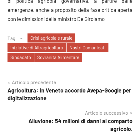
di politica agricola governativa, a partire dalle
emergenze, anche a proposito della fase critica aperta
con le dimissioni della ministro De Girolamo
Crisi agricola e rurale
Tag
Iniziative di Altragricoltura
Nostri Comunicati
Sindacato
Sovranità Alimentare
Navigazione
Articolo precedente
Agricoltura: in Veneto accordo Avepa-Google per
articoli
digitalizzazione
Articolo successivo
Alluvione: 54 milioni di danni al comparto
agricolo.