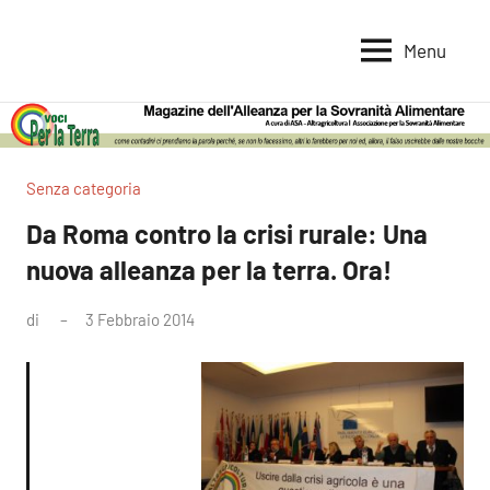
Vai
al
Menu
Voci
Magazine
contenuto
Alleanza
per
per
la
la
Sovranità
Terra
Senza categoria
Alimentare
Da Roma contro la crisi rurale: Una
nuova alleanza per la terra. Ora!
di
3 Febbraio 2014
Nessun
commento