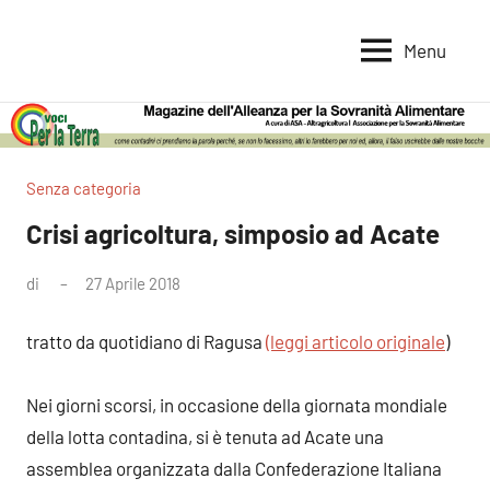
Vai
al
Menu
Voci
Magazine
contenuto
Alleanza
per
per
la
la
Sovranità
Terra
Senza categoria
Alimentare
Crisi agricoltura, simposio ad Acate
di
27 Aprile 2018
Nessun
commento
tratto da quotidiano di Ragusa
(leggi articolo originale
)
Nei giorni scorsi, in occasione della giornata mondiale
della lotta contadina, si è tenuta ad Acate una
assemblea organizzata dalla Confederazione Italiana