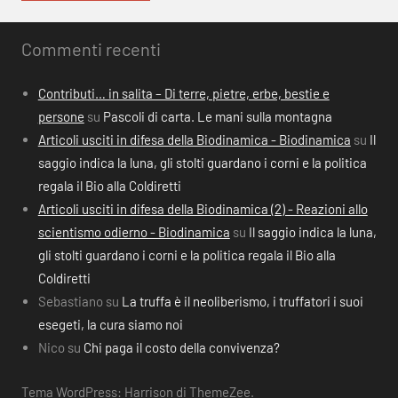
Commenti recenti
Contributi… in salita – Di terre, pietre, erbe, bestie e
persone
su
Pascoli di carta. Le mani sulla montagna
Articoli usciti in difesa della Biodinamica - Biodinamica
su
Il
saggio indica la luna, gli stolti guardano i corni e la politica
regala il Bio alla Coldiretti
Articoli usciti in difesa della Biodinamica (2) - Reazioni allo
scientismo odierno - Biodinamica
su
Il saggio indica la luna,
gli stolti guardano i corni e la politica regala il Bio alla
Coldiretti
Sebastiano
su
La truffa è il neoliberismo, i truffatori i suoi
esegeti, la cura siamo noi
Nico
su
Chi paga il costo della convivenza?
Tema WordPress: Harrison di ThemeZee.