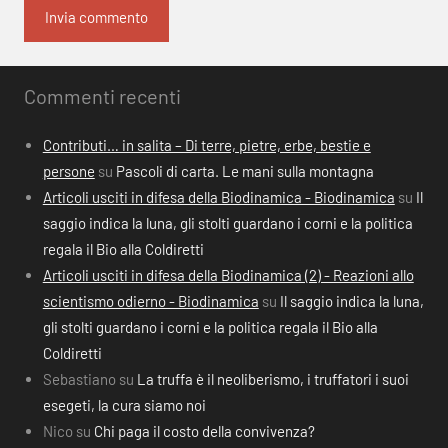
Commenti recenti
Contributi… in salita – Di terre, pietre, erbe, bestie e
persone
su
Pascoli di carta. Le mani sulla montagna
Articoli usciti in difesa della Biodinamica - Biodinamica
su
Il
saggio indica la luna, gli stolti guardano i corni e la politica
regala il Bio alla Coldiretti
Articoli usciti in difesa della Biodinamica (2) - Reazioni allo
scientismo odierno - Biodinamica
su
Il saggio indica la luna,
gli stolti guardano i corni e la politica regala il Bio alla
Coldiretti
Sebastiano
su
La truffa è il neoliberismo, i truffatori i suoi
esegeti, la cura siamo noi
Nico
su
Chi paga il costo della convivenza?