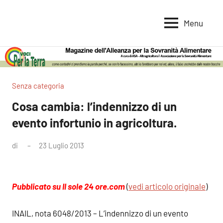
Vai
al
Menu
Voci
Magazine
contenuto
Alleanza
per
per
la
la
Sovranità
Terra
Senza categoria
Alimentare
Cosa cambia: l’indennizzo di un
evento infortunio in agricoltura.
di
23 Luglio 2013
Nessun
commento
Pubblicato su Il sole 24 ore.com
(
vedi articolo originale
)
INAIL, nota 6048/2013 – L’indennizzo di un evento