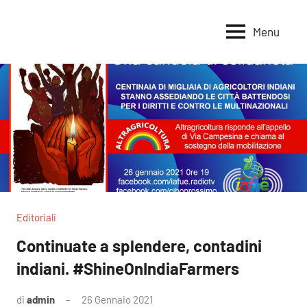
Vai
al
Menu
Voci
Magazine
contenuto
Alleanza
per
per
la
la
Sovranità
Terra
Alimentare
Editoriali
Continuate a splendere, contadini
indiani. #ShineOnIndiaFarmers
di
admin
26 Gennaio 2021
1