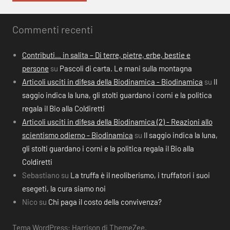
Commenti recenti
Contributi… in salita – Di terre, pietre, erbe, bestie e
persone
su
Pascoli di carta. Le mani sulla montagna
Articoli usciti in difesa della Biodinamica - Biodinamica
su
Il
saggio indica la luna, gli stolti guardano i corni e la politica
regala il Bio alla Coldiretti
Articoli usciti in difesa della Biodinamica (2) - Reazioni allo
scientismo odierno - Biodinamica
su
Il saggio indica la luna,
gli stolti guardano i corni e la politica regala il Bio alla
Coldiretti
Sebastiano
su
La truffa è il neoliberismo, i truffatori i suoi
esegeti, la cura siamo noi
Nico
su
Chi paga il costo della convivenza?
Tema WordPress: Harrison di ThemeZee.