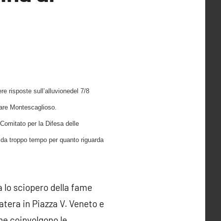
e risposte sull’alluvione
del 7/8
lare Montescaglioso.
Comitato per la Difesa delle
o da troppo tempo per quanto riguarda
à lo sciopero della fame
tera in Piazza V. Veneto e
he coinvolgono le