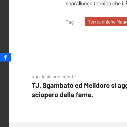
sopralluogo tecnico che il P
TerreJoniche Maga
Tag
Navigazione
Articolo precedente
TJ. Sgambato ed Melidoro si ag
articoli
sciopero della fame.