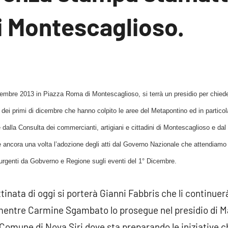
i Montescaglioso.
essun
ommento
cembre 2013 in Piazza Roma di Montescaglioso, si terrà un presidio per chieder
 dei primi di dicembre che hanno colpito le aree del Metapontino ed in partico
dalla Consulta dei commercianti, artigiani e cittadini di Montescaglioso e dal 
re ancora una volta l’adozione degli atti dal Governo Nazionale che attendiam
te urgenti da Gobverno e Regione sugli eventi del 1° Dicembre.
ttinata di oggi si porterà Gianni Fabbris che li continuer
mentre Carmine Sgambato lo prosegue nel presidio di Ma
 Comune di Nova Siri dove sta preparando le iniziative c