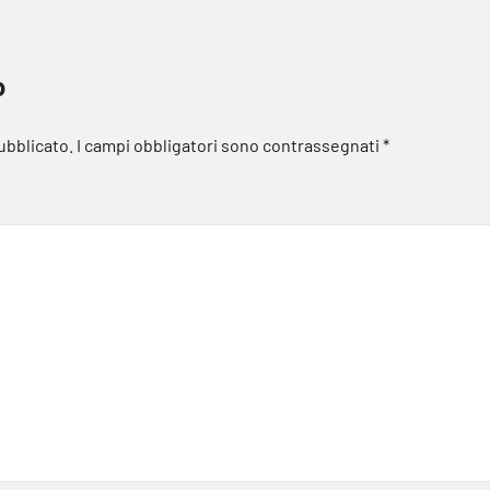
o
pubblicato.
I campi obbligatori sono contrassegnati
*