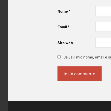
Nome
*
Email
*
Sito web
Salva il mio nome, email e 