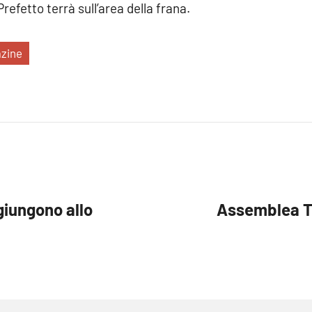
refetto terrà sull’area della frana.
zine
giungono allo
Assemblea TJ.