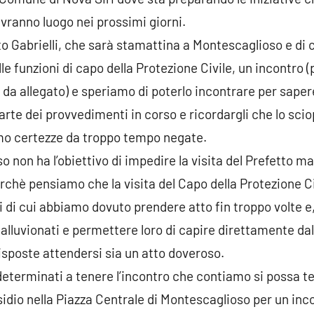
 avranno luogo nei prossimi giorni.
o Gabrielli, che sarà stamattina a Montescaglioso e di 
e funzioni di capo della Protezione Civile, un incontro (p
da allegato) e speriamo di poterlo incontrare per saper
l’arte dei provvedimenti in corso e ricordargli che lo sci
mo certezze da troppo tempo negate.
so non ha l’obiettivo di impedire la visita del Prefetto
erchè pensiamo che la visita del Capo della Protezione C
ili di cui abbiamo dovuto prendere atto fin troppo volte 
 alluvionati e permettere loro di capire direttamente d
isposte attendersi sia un atto doveroso.
eterminati a tenere l’incontro che contiamo si possa t
sidio nella Piazza Centrale di Montescaglioso per un inc