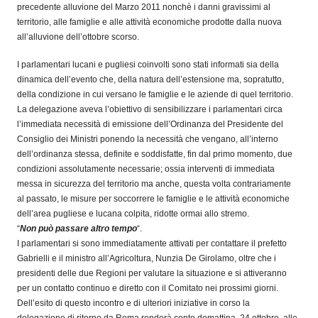
precedente alluvione del Marzo 2011 nonchè i danni gravissimi al
territorio, alle famiglie e alle attività economiche prodotte dalla nuova
all’alluvione dell’ottobre scorso.
I parlamentari lucani e pugliesi coinvolti sono stati informati sia della
dinamica dell’evento che, della natura dell’estensione ma, sopratutto,
della condizione in cui versano le famiglie e le aziende di quel territorio.
La delegazione aveva l’obiettivo di sensibilizzare i parlamentari circa
l’immediata necessità di emissione dell’Ordinanza del Presidente del
Consiglio dei Ministri ponendo la necessità che vengano, all’interno
dell’ordinanza stessa, definite e soddisfatte, fin dal primo momento, due
condizioni assolutamente necessarie; ossia interventi di immediata
messa in sicurezza del territorio ma anche, questa volta contrariamente
al passato, le misure per soccorrere le famiglie e le attività economiche
dell’area pugliese e lucana colpita, ridotte ormai allo stremo.
“
Non può passare altro tempo
“.
I parlamentari si sono immediatamente attivati per contattare il prefetto
Gabrielli e il ministro all’Agricoltura, Nunzia De Girolamo, oltre che i
presidenti delle due Regioni per valutare la situazione e si attiveranno
per un contatto continuo e diretto con il Comitato nei prossimi giorni.
Dell’esito di questo incontro e di ulteriori iniziative in corso la
delegazione di ritorno da Roma renderà conto domattina, 24 ottobre, alle