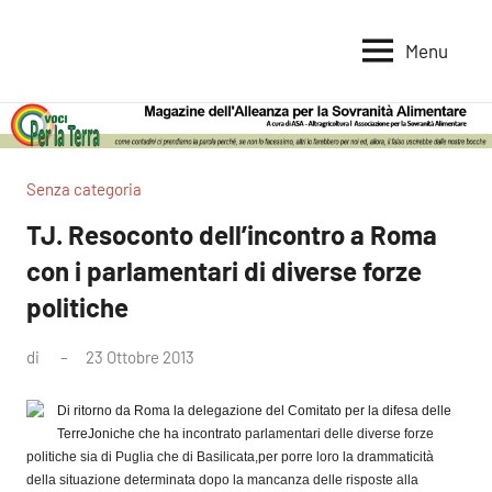
Vai
al
Menu
Voci
Magazine
contenuto
Alleanza
per
per
la
la
Sovranità
Terra
Senza categoria
Alimentare
TJ. Resoconto dell’incontro a Roma
con i parlamentari di diverse forze
politiche
di
23 Ottobre 2013
Nessun
commento
Di ritorno da Roma la delegazione del Comitato per la difesa delle
TerreJoniche che ha incontrato
parlamentari delle diverse forze
politiche sia di Puglia che di Basilicata,
per porre loro la drammaticità
della situazione determinata dopo la mancanza delle risposte alla