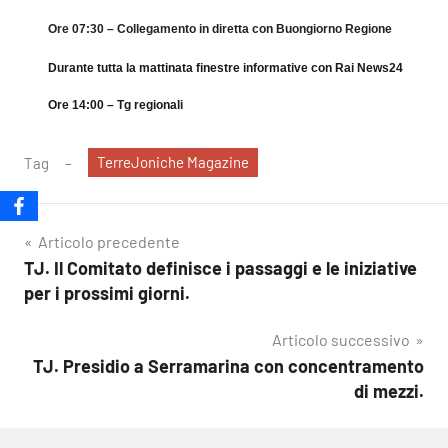
Ore 07:30 – Collegamento in diretta con Buongiorno Regione
Durante tutta la mattinata finestre informative con Rai News24
Ore 14:00 – Tg regionali
TerreJoniche Magazine
Tag
Navigazione
Articolo precedente
TJ. Il Comitato definisce i passaggi e le iniziative
articoli
per i prossimi giorni.
Articolo successivo
TJ. Presidio a Serramarina con concentramento
di mezzi.