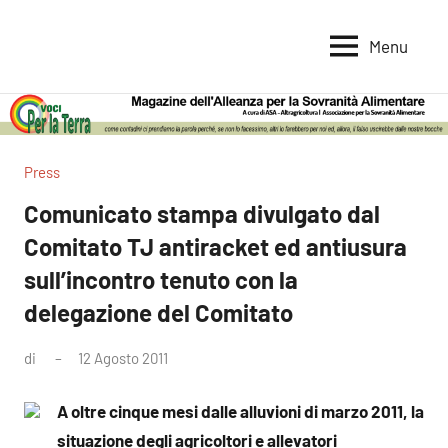
Vai
al
Menu
Voci
Magazine
contenuto
Alleanza
per
per
la
la
Sovranità
Terra
Press
Alimentare
Comunicato stampa divulgato dal
Comitato TJ antiracket ed antiusura
sull’incontro tenuto con la
delegazione del Comitato
di
12 Agosto 2011
Nessun
commento
A oltre cinque mesi dalle alluvioni di marzo 2011, la
situazione degli agricoltori e allevatori