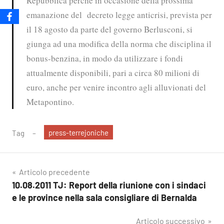
Repubblica perché in occasione della prossima
emanazione del decreto legge anticrisi, prevista per
il 18 agosto da parte del governo Berlusconi, si
giunga ad una modifica della norma che disciplina il
bonus-benzina, in modo da utilizzare i fondi
attualmente disponibili, pari a circa 80 milioni di
euro, anche per venire incontro agli alluvionati del
Metapontino.
press-terrejoniche
Tag
Navigazione
Articolo precedente
10.08.2011 TJ: Report della riunione con i sindaci
articoli
e le province nella sala consigliare di Bernalda
Articolo successivo