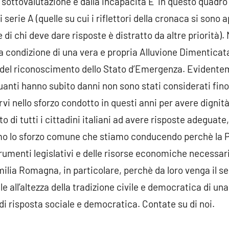
a sottovalutazione e dalla incapacità E’ in questo quadro
i serie A (quelle su cui i riflettori della cronaca si sono a
se di chi deve dare risposte è distratto da altre priorità)
a condizione di una vera e propria Alluvione Dimenticata
el riconoscimento dello Stato d’Emergenza. Evidentemen
quanti hanno subito danni non sono stati considerati fino
i nello sforzo condotto in questi anni per avere dignità 
to di tutti i cittadini italiani ad avere risposte adeguat
mo lo sforzo comune che stiamo conducendo perchè la Po
trumenti legislativi e delle risorse economiche necessari
Emilia Romagna, in particolare, perchè da loro venga il s
e all’altezza della tradizione civile e democratica di un
à di risposta sociale e democratica. Contate su di noi.