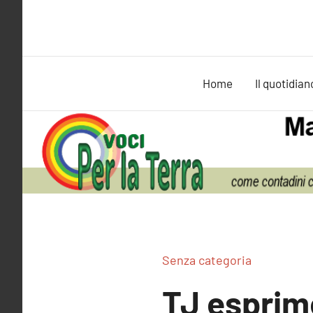
Vai
al
contenuto
Home
Il quotidian
Senza categoria
TJ esprime