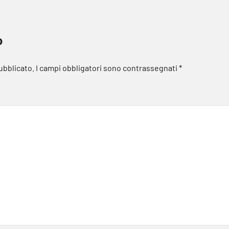
o
pubblicato.
I campi obbligatori sono contrassegnati
*