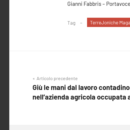
Gianni Fabbris – Portavoce
TerreJoniche Maga
Tag
Navigazione
Articolo precedente
Giù le mani dal lavoro contadino
articoli
nell’azienda agricola occupata a