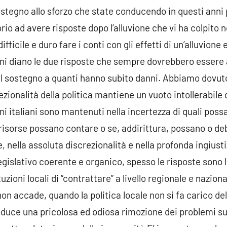
sostegno allo sforzo che state conducendo in questi anni p
rio ad avere risposte dopo l’alluvione che vi ha colpito
fficile e duro fare i conti con gli effetti di un’alluvion
zioni diano le due risposte che sempre dovrebbero essere
d il sostegno a quanti hanno subito danni. Abbiamo dovut
ezionalità della politica mantiene un vuoto intollerabile
dini italiani sono mantenuti nella incertezza di quali pos
i risorse possano contare o se, addirittura, possano o d
ella assoluta discrezionalità e nella profonda ingiustiz
gislativo coerente e organico, spesso le risposte sono l
tuzioni locali di “contrattare” a livello regionale e nazion
n accade, quando la politica locale non si fa carico dell
produce una pricolosa ed odiosa rimozione dei problemi su