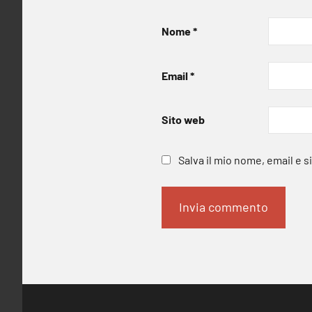
Nome
*
Email
*
Sito web
Salva il mio nome, email e 