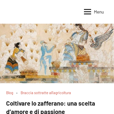
Vai
al
Menu
Voci
Magazine
contenuto
Alleanza
per
per
la
la
Sovranità
Terra
Alimentare
Blog
Braccia sottratte all'agricoltura
Coltivare lo zafferano: una scelta
d’amore e di passione