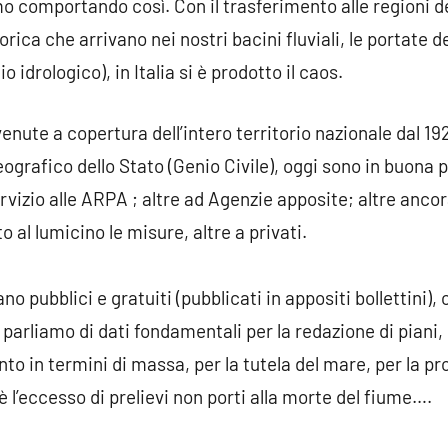
o comportando così. Con il trasferimento alle regioni de
rica che arrivano nei nostri bacini fluviali, le portate d
 idrologico), in Italia si è prodotto il caos.
venute a copertura dell’intero territorio nazionale dal 19
ografico dello Stato (Genio Civile), oggi sono in buona 
ervizio alle ARPA ; altre ad Agenzie apposite; altre anco
al lumicino le misure, altre a privati.
o pubblici e gratuiti (pubblicati in appositi bollettini),
rliamo di dati fondamentali per la redazione di piani, d
o in termini di massa, per la tutela del mare, per la prot
 l’eccesso di prelievi non porti alla morte del fiume….