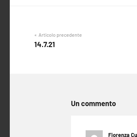
Navigazione
Articolo precedente
14.7.21
articoli
Un commento
Fiorenza Cu