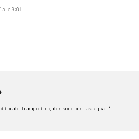
1 alle 8:01
o
pubblicato.
I campi obbligatori sono contrassegnati
*