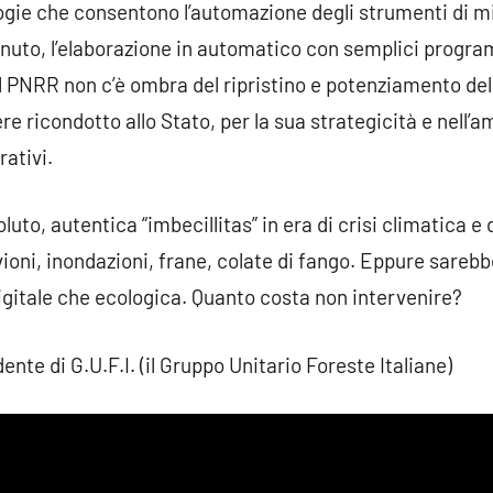
gie che consentono l’automazione degli strumenti di mi
uto, l’elaborazione in automatico con semplici program
el PNRR non c’è ombra del ripristino e potenziamento de
e ricondotto allo Stato, per la sua strategicità e nell’am
ativi.
uto, autentica “imbecillitas” in era di crisi climatica e
vioni, inondazioni, frane, colate di fango. Eppure sare
digitale che ecologica. Quanto costa non intervenire?
nte di G.U.F.I. (il Gruppo Unitario Foreste Italiane)