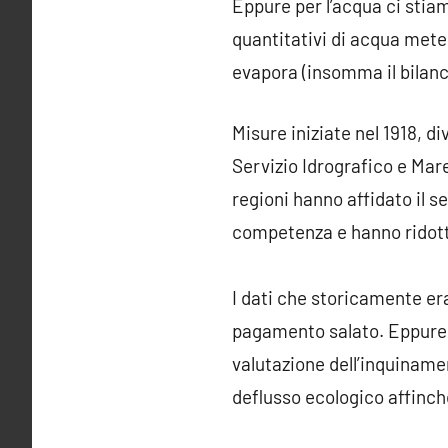
Eppure per l’acqua ci stiam
quantitativi di acqua meteo
evapora (insomma il bilancio
Misure iniziate nel 1918, di
Servizio Idrografico e Mare
regioni hanno affidato il s
competenza e hanno ridotto 
I dati che storicamente eran
pagamento salato. Eppure pa
valutazione dell’inquinament
deflusso ecologico affinchè